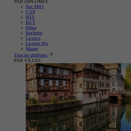
PAR DIPLÔMES
Bac PRO
CAP
BTS
BUT
Prépa
Bachelor
Licence
Licence Pro
Master
Tous les diplômes
PAR VILLES