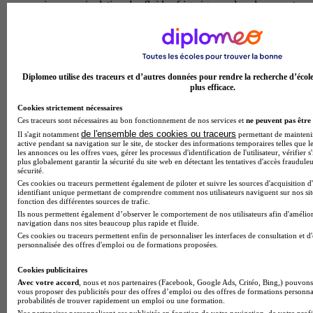
cuivre, manipulation des fluides frigorigenes dans le respect
de la reglementation, lecture de plans techniques et schemas
electriques, ainsi qu'en gestion de la relation client sur
chantier. a l'issue de cette formation, les diplomes exercent
comme frigoristes, techniciens en climatisation, monteurs en
installations frigorifiques ou agents de maintenance en genie
Diplomeo utilise des traceurs et d’autres données pour rendre la recherche d’écol
climatique, dans des entreprises d'installation, des services de
plus efficace.
maintenance ou aupres de distributeurs specialises.
Temps plein
Cookies strictement nécessaires
En présentiel
Ces traceurs sont nécessaires au bon fonctionnement de nos services et
ne peuvent pas être 
de l'ensemble des cookies ou traceurs
Il s'agit notamment
permettant de maintenir 
CAP - Métallier
active pendant sa navigation sur le site, de stocker des informations temporaires telles que le
les annonces ou les offres vues, gérer les processus d'identification de l'utilisateur, vérifier s
plus globalement garantir la sécurité du site web en détectant les tentatives d'accès fraudule
Le cap metallier du lycee professionnel alfred hutinel forme
sécurité.
aux techniques essentielles de la metallerie : tracage, decoupe,
Ces cookies ou traceurs permettent également de piloter et suivre les sources d'acquisition d
identifiant unique permettant de comprendre comment nos utilisateurs naviguent sur nos site
cintrage, soudage et assemblage des metaux. les eleves
fonction des différentes sources de trafic.
apprennent a fabriquer et installer des ouvrages metalliques
Ils nous permettent également d’observer le comportement de nos utilisateurs afin d'amélior
varies tels que portails, rampes d'escalier, garde-corps,
navigation dans nos sites beaucoup plus rapide et fluide.
structures metalliques et menuiseries metalliques. la formation
Ces cookies ou traceurs permettent enfin de personnaliser les interfaces de consultation et d
personnalisée des offres d'emploi ou de formations proposées.
developpe des competences en lecture de plans techniques,
utilisation des machines-outils, respect des normes de securite
Cookies publicitaires
et finitions qualitatives. l'enseignement allie pratique en atelier
Avec votre accord
, nous et nos partenaires (Facebook, Google Ads, Critéo, Bing,) pouvons 
et connaissances technologiques pour maitriser les procedes
vous proposer des publicités pour des offres d’emploi ou des offres de formations personna
de fabrication et de pose. a l'issue du diplome, les titulaires
probabilités de trouver rapidement un emploi ou une formation.
peuvent exercer comme metallier-serrurier, ferronniers d'art,