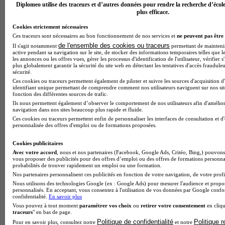
Diplomeo utilise des traceurs et d’autres données pour rendre la recherche d’écol
plus efficace.
Cookies strictement nécessaires
Ces traceurs sont nécessaires au bon fonctionnement de nos services et
ne peuvent pas être 
de l'ensemble des cookies ou traceurs
Il s'agit notamment
permettant de maintenir 
active pendant sa navigation sur le site, de stocker des informations temporaires telles que le
les annonces ou les offres vues, gérer les processus d'identification de l'utilisateur, vérifier s
plus globalement garantir la sécurité du site web en détectant les tentatives d'accès fraudule
sécurité.
Ces cookies ou traceurs permettent également de piloter et suivre les sources d'acquisition d
identifiant unique permettant de comprendre comment nos utilisateurs naviguent sur nos site
fonction des différentes sources de trafic.
Ils nous permettent également d’observer le comportement de nos utilisateurs afin d'amélior
navigation dans nos sites beaucoup plus rapide et fluide.
Ces cookies ou traceurs permettent enfin de personnaliser les interfaces de consultation et d
personnalisée des offres d'emploi ou de formations proposées.
Cookies publicitaires
Avec votre accord
, nous et nos partenaires (Facebook, Google Ads, Critéo, Bing,) pouvons 
vous proposer des publicités pour des offres d’emploi ou des offres de formations personna
probabilités de trouver rapidement un emploi ou une formation.
Nos partenaires personnalisent ces publicités en fonction de votre navigation, de votre profil
Nous utilisons des technologies Google (ex : Google Ads) pour mesurer l'audience et propos
Note de 2 sur 5
personnalisés. En acceptant, vous consentez à l'utilisation de vos données par Google conf
confidentialité.
En savoir plus
Vous pouvez à tout moment
paramétrer vos choix
ou
retirer votre consentement
en cliqu
traceurs
" en bas de page.
Politique de confidentialité
Politique 
Pour en savoir plus, consultez notre
et notre