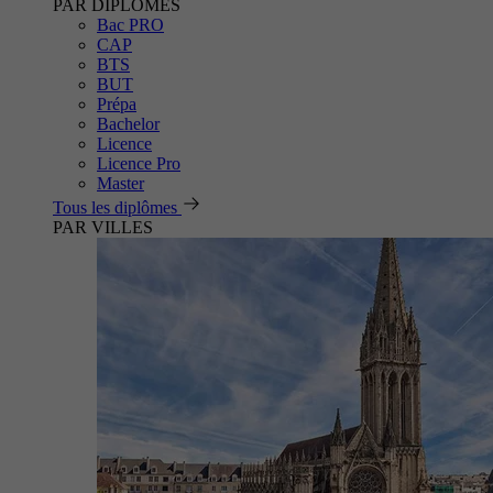
PAR DIPLÔMES
Bac PRO
CAP
BTS
BUT
Prépa
Bachelor
Licence
Licence Pro
Master
Tous les diplômes
PAR VILLES