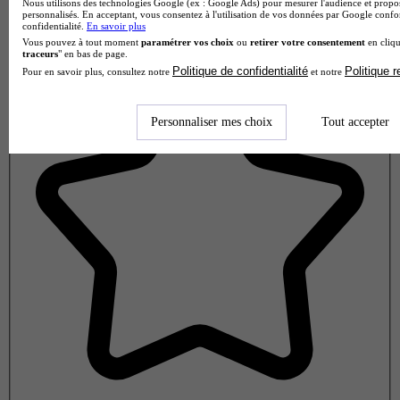
Nous utilisons des technologies Google (ex : Google Ads) pour mesurer l'audience et propos
personnalisés. En acceptant, vous consentez à l'utilisation de vos données par Google conf
confidentialité.
En savoir plus
Vous pouvez à tout moment
paramétrer vos choix
ou
retirer votre consentement
en cliqu
Note de 1 sur 5
traceurs
" en bas de page.
Politique de confidentialité
Politique 
Pour en savoir plus, consultez notre
et notre
Personnaliser mes choix
Tout accepter