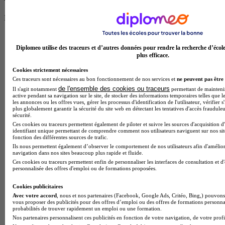
Partage ton expérience et aide d’autres étudiants à faire le bon choix.
Donne ton avis entre 1 et 5 étoiles
Diplomeo utilise des traceurs et d’autres données pour rendre la recherche d’écol
plus efficace.
Cookies strictement nécessaires
Ces traceurs sont nécessaires au bon fonctionnement de nos services et
ne peuvent pas être 
de l'ensemble des cookies ou traceurs
Il s'agit notamment
permettant de maintenir 
active pendant sa navigation sur le site, de stocker des informations temporaires telles que le
les annonces ou les offres vues, gérer les processus d'identification de l'utilisateur, vérifier s
plus globalement garantir la sécurité du site web en détectant les tentatives d'accès fraudule
sécurité.
Ces cookies ou traceurs permettent également de piloter et suivre les sources d'acquisition d
identifiant unique permettant de comprendre comment nos utilisateurs naviguent sur nos site
fonction des différentes sources de trafic.
Ils nous permettent également d’observer le comportement de nos utilisateurs afin d'amélior
navigation dans nos sites beaucoup plus rapide et fluide.
Ces cookies ou traceurs permettent enfin de personnaliser les interfaces de consultation et d
personnalisée des offres d'emploi ou de formations proposées.
Cookies publicitaires
Avec votre accord
, nous et nos partenaires (Facebook, Google Ads, Critéo, Bing,) pouvons 
vous proposer des publicités pour des offres d’emploi ou des offres de formations personna
probabilités de trouver rapidement un emploi ou une formation.
Nos partenaires personnalisent ces publicités en fonction de votre navigation, de votre profil