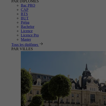
PAR DIPLÔMES
Bac PRO
CAP
BTS
BUT
Prépa
Bachelor
Licence
Licence Pro
Master
Tous les diplômes
PAR VILLES