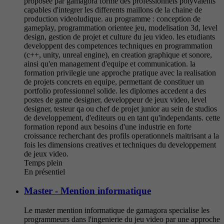
proposee par gamagora forme des professionnels polyvalents
capables d'integrer les differents maillons de la chaine de
production videoludique. au programme : conception de
gameplay, programmation orientee jeu, modelisation 3d, level
design, gestion de projet et culture du jeu video. les etudiants
developpent des competences techniques en programmation
(c++, unity, unreal engine), en creation graphique et sonore,
ainsi qu'en management d'equipe et communication. la
formation privilegie une approche pratique avec la realisation
de projets concrets en equipe, permettant de constituer un
portfolio professionnel solide. les diplomes accedent a des
postes de game designer, developpeur de jeux video, level
designer, testeur qa ou chef de projet junior au sein de studios
de developpement, d'editeurs ou en tant qu'independants. cette
formation repond aux besoins d'une industrie en forte
croissance recherchant des profils operationnels maitrisant a la
fois les dimensions creatives et techniques du developpement
de jeux video.
Temps plein
En présentiel
Master - Mention informatique
Le master mention informatique de gamagora specialise les
programmeurs dans l'ingenierie du jeu video par une approche