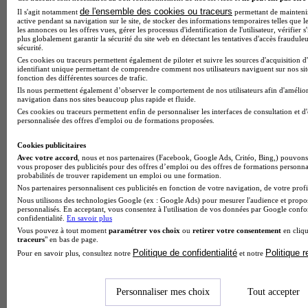
de l'ensemble des cookies ou traceurs
Il s'agit notamment
permettant de maintenir 
active pendant sa navigation sur le site, de stocker des informations temporaires telles que le
les annonces ou les offres vues, gérer les processus d'identification de l'utilisateur, vérifier s
Note de 2 sur 5
plus globalement garantir la sécurité du site web en détectant les tentatives d'accès fraudule
sécurité.
Ces cookies ou traceurs permettent également de piloter et suivre les sources d'acquisition d
identifiant unique permettant de comprendre comment nos utilisateurs naviguent sur nos site
fonction des différentes sources de trafic.
Ils nous permettent également d’observer le comportement de nos utilisateurs afin d'amélior
navigation dans nos sites beaucoup plus rapide et fluide.
Ces cookies ou traceurs permettent enfin de personnaliser les interfaces de consultation et d
personnalisée des offres d'emploi ou de formations proposées.
Cookies publicitaires
Avec votre accord
, nous et nos partenaires (Facebook, Google Ads, Critéo, Bing,) pouvons 
vous proposer des publicités pour des offres d’emploi ou des offres de formations personna
probabilités de trouver rapidement un emploi ou une formation.
Nos partenaires personnalisent ces publicités en fonction de votre navigation, de votre profil
Nous utilisons des technologies Google (ex : Google Ads) pour mesurer l'audience et propos
personnalisés. En acceptant, vous consentez à l'utilisation de vos données par Google conf
confidentialité.
En savoir plus
Vous pouvez à tout moment
paramétrer vos choix
ou
retirer votre consentement
en cliqu
traceurs
" en bas de page.
Politique de confidentialité
Politique 
Pour en savoir plus, consultez notre
et notre
Personnaliser mes choix
Tout accepter