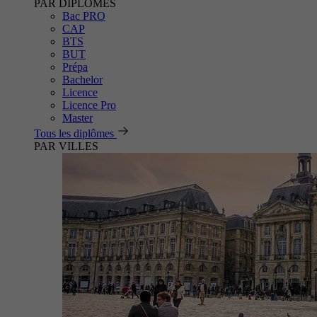
PAR DIPLÔMES
Bac PRO
CAP
BTS
BUT
Prépa
Bachelor
Licence
Licence Pro
Master
Tous les diplômes
PAR VILLES