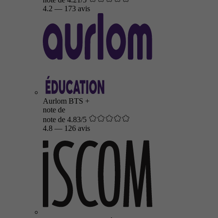
4.2
—
173 avis
Aurlom BTS +
note de
note de 4.83/5
4.8
—
126 avis