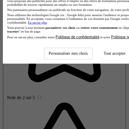
vous proposer des publicités pour des offres d’emploi ou des offres de formations personna
probabilités de trouver rapidement un emploi ou une formation.
Nos partenaires personnalisent ces publicités en fonction de votre navigation, de votre profil
Nous utilisons des technologies Google (ex : Google Ads) pour mesurer l'audience et propos
personnalisés. En acceptant, vous consentez à l'utilisation de vos données par Google conf
confidentialité.
En savoir plus
Vous pouvez à tout moment
paramétrer vos choix
ou
retirer votre consentement
en cliqu
traceurs
" en bas de page.
Politique de confidentialité
Politique 
Pour en savoir plus, consultez notre
et notre
Personnaliser mes choix
Tout accepter
Note de 2 sur 5