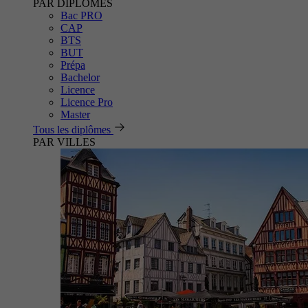
PAR DIPLÔMES
Bac PRO
CAP
BTS
BUT
Prépa
Bachelor
Licence
Licence Pro
Master
Tous les diplômes
PAR VILLES