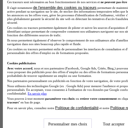
Ces traceurs sont nécessaires au bon fonctionnement de nos services et
ne peuvent pas être 
de l'ensemble des cookies ou traceurs
Il s'agit notamment
permettant de maintenir 
active pendant sa navigation sur le site, de stocker des informations temporaires telles que le
les annonces ou les offres vues, gérer les processus d'identification de l'utilisateur, vérifier s
Note de 4 sur 5
plus globalement garantir la sécurité du site web en détectant les tentatives d'accès fraudule
sécurité.
Ces cookies ou traceurs permettent également de piloter et suivre les sources d'acquisition d
identifiant unique permettant de comprendre comment nos utilisateurs naviguent sur nos site
fonction des différentes sources de trafic.
Ils nous permettent également d’observer le comportement de nos utilisateurs afin d'amélior
navigation dans nos sites beaucoup plus rapide et fluide.
Ces cookies ou traceurs permettent enfin de personnaliser les interfaces de consultation et d
personnalisée des offres d'emploi ou de formations proposées.
Cookies publicitaires
Avec votre accord
, nous et nos partenaires (Facebook, Google Ads, Critéo, Bing,) pouvons 
vous proposer des publicités pour des offres d’emploi ou des offres de formations personna
probabilités de trouver rapidement un emploi ou une formation.
Nos partenaires personnalisent ces publicités en fonction de votre navigation, de votre profil
Nous utilisons des technologies Google (ex : Google Ads) pour mesurer l'audience et propos
personnalisés. En acceptant, vous consentez à l'utilisation de vos données par Google conf
confidentialité.
En savoir plus
Vous pouvez à tout moment
paramétrer vos choix
ou
retirer votre consentement
en cliqu
traceurs
" en bas de page.
Politique de confidentialité
Politique 
Pour en savoir plus, consultez notre
et notre
Personnaliser mes choix
Tout accepter