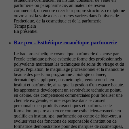
estheticien-cosmeticien en institut, conseiller de vente en
parfumerie ou parapharmacie, animateur de reseau
commercial, ou encore creer leur propre structure. ce diplome
ouvre ainsi la voie a des carrieres variees dans l'univers de
l'esthetique, de la cosmetique et de la parfumerie.
Temps plein
En présentiel
Bac pro - Esthétique cosmétique parfumerie
Le bac pro esthetique cosmetique parfumerie dispense par
l'ecole technique privee esthetique forme des professionnels
polyvalents maitrisant les techniques de soins du visage et du
corps, l'epilation, le maquillage professionnel et la manucurie-
beaute des pieds. au programme : biologie cutanee,
dermatologie appliquee, cosmetologie, vente-conseil en
institut et parfumerie, ainsi que la gestion d'un espace beaute.
les apprenants developpent un savoir-faire technique pointu
en cabine, des competences commerciales pour fideliser une
clientele exigeante, et une expertise dans le conseil
personnalise en produits cosmetiques et parfums. cette
formation prepare a exercer comme estheticien-cosmeticien
qualifie en institut, spa, parfumerie ou centre de bien-etre, a
evoluer vers des fonctions de responsable d'institut ou de
formatrice-demonstratrice pour des marques de cosmetiques,