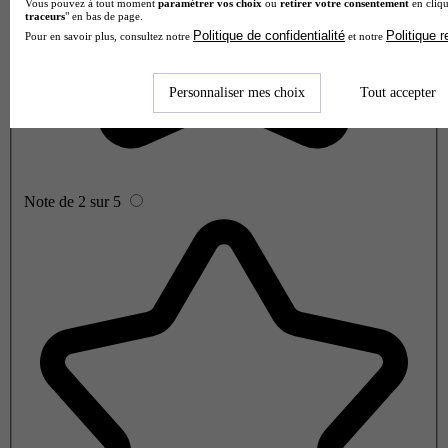
Vous pouvez à tout moment
paramétrer vos choix
ou
retirer votre consentement
en cliqu
traceurs
" en bas de page.
Politique de confidentialité
Politique 
Pour en savoir plus, consultez notre
et notre
Personnaliser mes choix
Tout accepter
Note de 2 sur 5