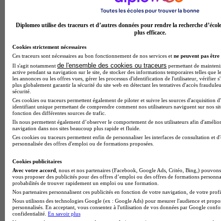
Diplomeo utilise des traceurs et d’autres données pour rendre la recherche d’écol
plus efficace.
Cookies strictement nécessaires
Ces traceurs sont nécessaires au bon fonctionnement de nos services et
ne peuvent pas être 
de l'ensemble des cookies ou traceurs
Il s'agit notamment
permettant de maintenir 
active pendant sa navigation sur le site, de stocker des informations temporaires telles que le
les annonces ou les offres vues, gérer les processus d'identification de l'utilisateur, vérifier s
plus globalement garantir la sécurité du site web en détectant les tentatives d'accès fraudule
sécurité.
Ces cookies ou traceurs permettent également de piloter et suivre les sources d'acquisition d
identifiant unique permettant de comprendre comment nos utilisateurs naviguent sur nos site
Note de 1 sur 5
fonction des différentes sources de trafic.
Ils nous permettent également d’observer le comportement de nos utilisateurs afin d'amélior
navigation dans nos sites beaucoup plus rapide et fluide.
Ces cookies ou traceurs permettent enfin de personnaliser les interfaces de consultation et d
personnalisée des offres d'emploi ou de formations proposées.
Cookies publicitaires
Avec votre accord
, nous et nos partenaires (Facebook, Google Ads, Critéo, Bing,) pouvons 
vous proposer des publicités pour des offres d’emploi ou des offres de formations personna
probabilités de trouver rapidement un emploi ou une formation.
Nos partenaires personnalisent ces publicités en fonction de votre navigation, de votre profil
Nous utilisons des technologies Google (ex : Google Ads) pour mesurer l'audience et propos
personnalisés. En acceptant, vous consentez à l'utilisation de vos données par Google conf
confidentialité.
En savoir plus