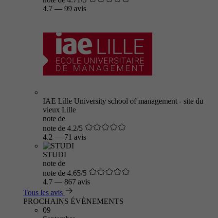
4.7
—
99 avis
IAE Lille University school of management - site du
vieux Lille
note de
note de 4.2/5
4.2
—
71 avis
STUDI
note de
note de 4.65/5
4.7
—
867 avis
Tous les avis
PROCHAINS ÉVÈNEMENTS
09