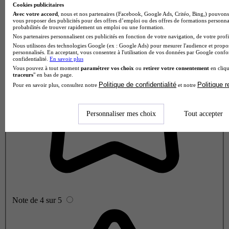
Cookies publicitaires
Avec votre accord
, nous et nos partenaires (Facebook, Google Ads, Critéo, Bing,) pouvons 
vous proposer des publicités pour des offres d’emploi ou des offres de formations personna
probabilités de trouver rapidement un emploi ou une formation.
Nos partenaires personnalisent ces publicités en fonction de votre navigation, de votre profil
Nous utilisons des technologies Google (ex : Google Ads) pour mesurer l'audience et propos
personnalisés. En acceptant, vous consentez à l'utilisation de vos données par Google conf
confidentialité.
En savoir plus
Vous pouvez à tout moment
paramétrer vos choix
ou
retirer votre consentement
en cliqu
traceurs
" en bas de page.
Politique de confidentialité
Politique 
Pour en savoir plus, consultez notre
et notre
Personnaliser mes choix
Tout accepter
Note de 4 sur 5