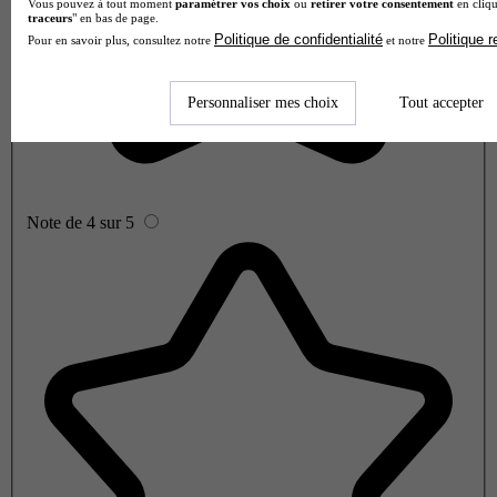
Vous pouvez à tout moment
paramétrer vos choix
ou
retirer votre consentement
en cliqu
traceurs
" en bas de page.
Politique de confidentialité
Politique 
Pour en savoir plus, consultez notre
et notre
Personnaliser mes choix
Tout accepter
Note de 4 sur 5