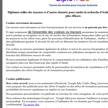
Diplomeo utilise des traceurs et d’autres données pour rendre la recherche d’écol
plus efficace.
Cookies strictement nécessaires
Ces traceurs sont nécessaires au bon fonctionnement de nos services et
ne peuvent pas être 
de l'ensemble des cookies ou traceurs
Il s'agit notamment
permettant de maintenir 
active pendant sa navigation sur le site, de stocker des informations temporaires telles que le
les annonces ou les offres vues, gérer les processus d'identification de l'utilisateur, vérifier s
plus globalement garantir la sécurité du site web en détectant les tentatives d'accès fraudule
sécurité.
Ces cookies ou traceurs permettent également de piloter et suivre les sources d'acquisition d
identifiant unique permettant de comprendre comment nos utilisateurs naviguent sur nos site
Note de 3 sur 5
fonction des différentes sources de trafic.
Ils nous permettent également d’observer le comportement de nos utilisateurs afin d'amélior
navigation dans nos sites beaucoup plus rapide et fluide.
Ces cookies ou traceurs permettent enfin de personnaliser les interfaces de consultation et d
personnalisée des offres d'emploi ou de formations proposées.
Cookies publicitaires
Avec votre accord
, nous et nos partenaires (Facebook, Google Ads, Critéo, Bing,) pouvons 
vous proposer des publicités pour des offres d’emploi ou des offres de formations personna
probabilités de trouver rapidement un emploi ou une formation.
Nos partenaires personnalisent ces publicités en fonction de votre navigation, de votre profil
Nous utilisons des technologies Google (ex : Google Ads) pour mesurer l'audience et propos
personnalisés. En acceptant, vous consentez à l'utilisation de vos données par Google conf
confidentialité.
En savoir plus