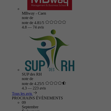
MBway - Caen
note de
note de 4.81/5
4.8
—
74 avis
SUP des RH
note de
note de 4.25/5
4.3
—
223 avis
Tous les avis
PROCHAINS ÉVÈNEMENTS
09
Septembre