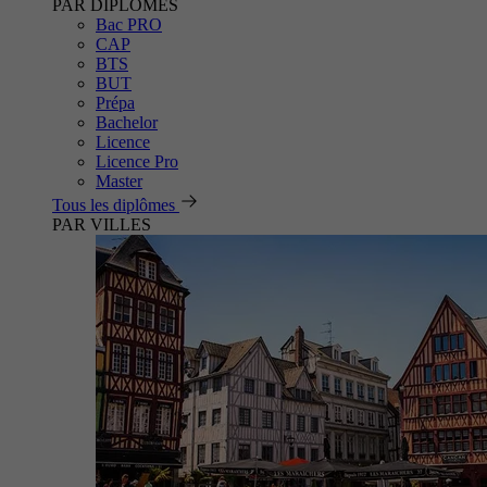
PAR DIPLÔMES
Bac PRO
CAP
BTS
BUT
Prépa
Bachelor
Licence
Licence Pro
Master
Tous les diplômes
PAR VILLES