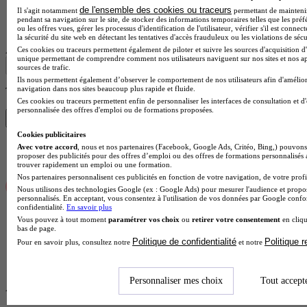
de l'ensemble des cookies ou traceurs
Il s'agit notamment
permettant de maintenir 
Unité de formation et de recherche
pendant sa navigation sur le site, de stocker des informations temporaires telles que les préf
Voir l’établissement
ou les offres vues, gérer les processus d'identification de l'utilisateur, vérifier s'il est conn
la sécurité du site web en détectant les tentatives d'accès frauduleux ou les violations de sécu
Afficher plus de résultats
Ces cookies ou traceurs permettent également de piloter et suivre les sources d'acquisition d'
unique permettant de comprendre comment nos utilisateurs naviguent sur nos sites et nos ap
sources de trafic.
Ils nous permettent également d’observer le comportement de nos utilisateurs afin d'amélior
navigation dans nos sites beaucoup plus rapide et fluide.
Trouve ton DU en 1 min avec Diplomeo !
Ces cookies ou traceurs permettent enfin de personnaliser les interfaces de consultation et d
personnalisée des offres d'emploi ou de formations proposées.
Trouver mon école
Cookies publicitaires
Avec votre accord
, nous et nos partenaires (Facebook, Google Ads, Critéo, Bing,) pouvons 
proposer des publicités pour des offres d’emploi ou des offres de formations personnalisés
trouver rapidement un emploi ou une formation.
Nos partenaires personnalisent ces publicités en fonction de votre navigation, de votre profil
Nous utilisons des technologies Google (ex : Google Ads) pour mesurer l'audience et propos
personnalisés. En acceptant, vous consentez à l'utilisation de vos données par Google conf
confidentialité.
En savoir plus
Vous pouvez à tout moment
paramétrer vos choix
ou
retirer votre consentement
en cliqu
bas de page.
Politique de confidentialité
Politique 
Pour en savoir plus, consultez notre
et notre
Fiche Diplomeo
Personnaliser mes choix
Tout accept
À propos