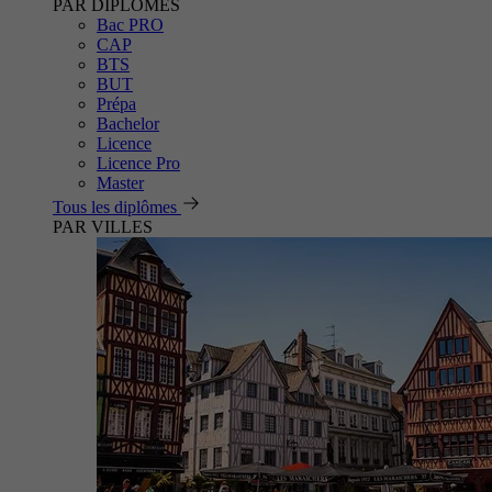
PAR DIPLÔMES
Bac PRO
CAP
BTS
BUT
Prépa
Bachelor
Licence
Licence Pro
Master
Tous les diplômes
PAR VILLES