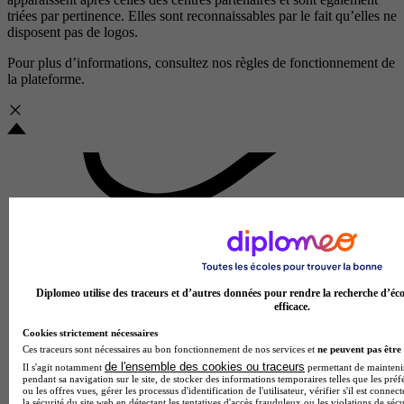
triées par pertinence. Elles sont reconnaissables par le fait qu’elles ne
disposent pas de logos.
Pour plus d’informations, consultez nos
règles de fonctionnement de
la plateforme.
Diplomeo utilise des traceurs et d’autres données pour rendre la recherche d’éco
efficace.
Cookies strictement nécessaires
Ces traceurs sont nécessaires au bon fonctionnement de nos services et
ne peuvent pas être 
de l'ensemble des cookies ou traceurs
Il s'agit notamment
permettant de maintenir 
pendant sa navigation sur le site, de stocker des informations temporaires telles que les préf
ou les offres vues, gérer les processus d'identification de l'utilisateur, vérifier s'il est conn
la sécurité du site web en détectant les tentatives d'accès frauduleux ou les violations de sécu