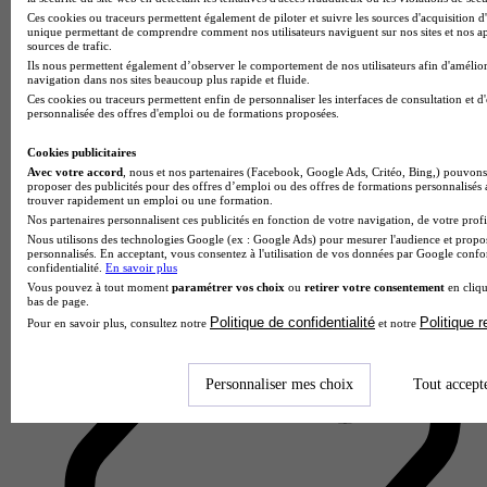
Ces cookies ou traceurs permettent également de piloter et suivre les sources d'acquisition d'
unique permettant de comprendre comment nos utilisateurs naviguent sur nos sites et nos ap
sources de trafic.
Ils nous permettent également d’observer le comportement de nos utilisateurs afin d'amélior
navigation dans nos sites beaucoup plus rapide et fluide.
Ces cookies ou traceurs permettent enfin de personnaliser les interfaces de consultation et d
personnalisée des offres d'emploi ou de formations proposées.
IUT de Chartres
Cookies publicitaires
4.3
Avec votre accord
, nous et nos partenaires (Facebook, Google Ads, Critéo, Bing,) pouvons 
proposer des publicités pour des offres d’emploi ou des offres de formations personnalisés
trouver rapidement un emploi ou une formation.
3 avis
Nos partenaires personnalisent ces publicités en fonction de votre navigation, de votre profil
Chartres
Nous utilisons des technologies Google (ex : Google Ads) pour mesurer l'audience et propos
personnalisés. En acceptant, vous consentez à l'utilisation de vos données par Google conf
confidentialité.
En savoir plus
Vous pouvez à tout moment
paramétrer vos choix
ou
retirer votre consentement
en cliqu
bas de page.
Politique de confidentialité
Politique 
Pour en savoir plus, consultez notre
et notre
Personnaliser mes choix
Tout accept