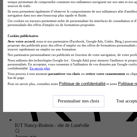
unique permettant de comprendre comment nos utilisateurs naviguent sur nos sites et nos ap
sources de trafic.
Ils nous permettent également d’observer le comportement de nos utilisateurs afin d'amélior
navigation dans nos sites beaucoup plus rapide et fluide.
Ces cookies ou traceurs permettent enfin de personnaliser les interfaces de consultation et d
personnalisée des offres d'emploi ou de formations proposées.
Cookies publicitaires
Avec votre accord
, nous et nos partenaires (Facebook, Google Ads, Critéo, Bing,) pouvons 
Institut universitaire de technologie
proposer des publicités pour des offres d’emploi ou des offres de formations personnalisés
Voir l’établissement
trouver rapidement un emploi ou une formation.
Nos partenaires personnalisent ces publicités en fonction de votre navigation, de votre profil
Nous utilisons des technologies Google (ex : Google Ads) pour mesurer l'audience et propos
personnalisés. En acceptant, vous consentez à l'utilisation de vos données par Google conf
confidentialité.
En savoir plus
Vous pouvez à tout moment
paramétrer vos choix
ou
retirer votre consentement
en cliqu
bas de page.
Politique de confidentialité
Politique 
Pour en savoir plus, consultez notre
et notre
Personnaliser mes choix
Tout accept
IUT Nancy-Brabois - site de Lunéville
Aucun avis