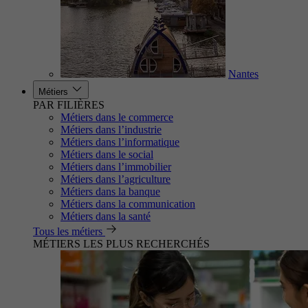
Nantes
Métiers
PAR FILIÈRES
Métiers dans le commerce
Métiers dans l’industrie
Métiers dans l’informatique
Métiers dans le social
Métiers dans l’immobilier
Métiers dans l’agriculture
Métiers dans la banque
Métiers dans la communication
Métiers dans la santé
Tous les métiers
MÉTIERS LES PLUS RECHERCHÉS