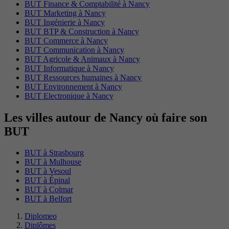
BUT Finance & Comptabilité à Nancy
BUT Marketing à Nancy
BUT Ingénierie à Nancy
BUT BTP & Construction à Nancy
BUT Commerce à Nancy
BUT Communication à Nancy
BUT Agricole & Animaux à Nancy
BUT Informatique à Nancy
BUT Ressources humaines à Nancy
BUT Environnement à Nancy
BUT Electronique à Nancy
Les villes autour de Nancy où faire son
BUT
BUT à Strasbourg
BUT à Mulhouse
BUT à Vesoul
BUT à Épinal
BUT à Colmar
BUT à Belfort
Diplomeo
Diplômes