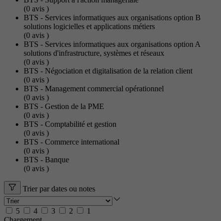
(0
avis
)
BTS - Services informatiques aux organisations option B
solutions logicielles et applications métiers
(0
avis
)
BTS - Services informatiques aux organisations option A
solutions d'infrastructure, systèmes et réseaux
(0
avis
)
BTS - Négociation et digitalisation de la relation client
(0
avis
)
BTS - Management commercial opérationnel
(0
avis
)
BTS - Gestion de la PME
(0
avis
)
BTS - Comptabilité et gestion
(0
avis
)
BTS - Commerce international
(0
avis
)
BTS - Banque
(0
avis
)
Trier par dates ou notes
5
4
3
2
1
Chargement...