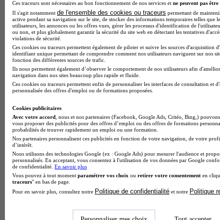
Ces traceurs sont nécessaires au bon fonctionnement de nos services et
ne peuvent pas être 
Note de 1 sur 5
de l'ensemble des cookies ou traceurs
Il s'agit notamment
permettant de maintenir 
active pendant sa navigation sur le site, de stocker des informations temporaires telles que l
utilisateurs, les annonces ou les offres vues, gérer les processus d'identification de l'utilisateu
ou non, et plus globalement garantir la sécurité du site web en détectant les tentatives d'acc
violations de sécurité.
Ces cookies ou traceurs permettent également de piloter et suivre les sources d'acquisition d
identifiant unique permettant de comprendre comment nos utilisateurs naviguent sur nos site
fonction des différentes sources de trafic.
Ils nous permettent également d’observer le comportement de nos utilisateurs afin d'amélior
navigation dans nos sites beaucoup plus rapide et fluide.
Ces cookies ou traceurs permettent enfin de personnaliser les interfaces de consultation et d
personnalisée des offres d'emploi ou de formations proposées.
Cookies publicitaires
Avec votre accord
, nous et nos partenaires (Facebook, Google Ads, Critéo, Bing,) pouvons 
vous proposer des publicités pour des offres d’emploi ou des offres de formations personna
probabilités de trouver rapidement un emploi ou une formation.
Nos partenaires personnalisent ces publicités en fonction de votre navigation, de votre profi
d’intérêt.
Nous utilisons des technologies Google (ex : Google Ads) pour mesurer l'audience et propos
personnalisés. En acceptant, vous consentez à l'utilisation de vos données par Google conf
de confidentialité.
En savoir plus
Vous pouvez à tout moment
paramétrer vos choix
ou
retirer votre consentement
en cliqu
traceurs
" en bas de page.
Politique de confidentialité
Politique 
Pour en savoir plus, consultez notre
et notre
Note de 2 sur 5
Personnaliser mes choix
Tout accepter