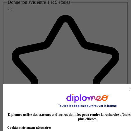
Donne ton avis entre 1 et 5 étoiles
C
Diplomeo utilise des traceurs et d’autres données pour rendre la recherche d’école
plus efficace.
Cookies strictement nécessaires