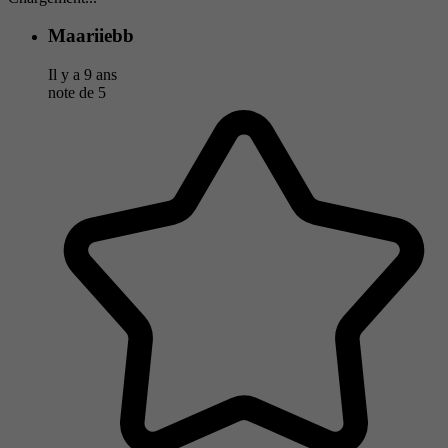
Maariiebb
Il y a 9 ans
note de
5