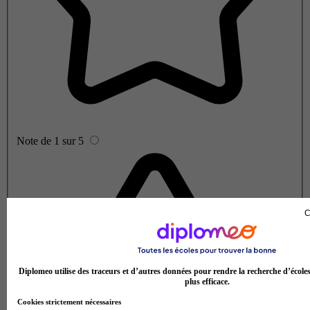
Note de 1 sur 5
C
Diplomeo utilise des traceurs et d’autres données pour rendre la recherche d’école
plus efficace.
Cookies strictement nécessaires