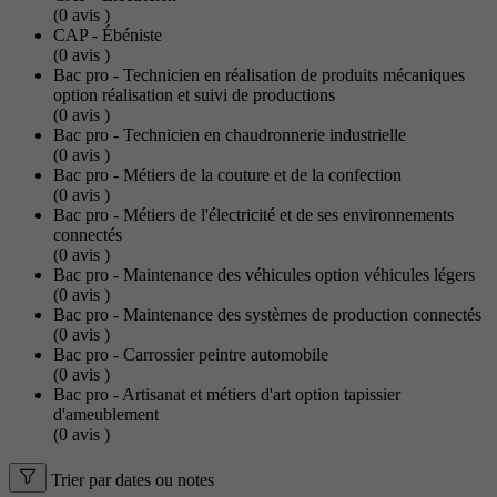
(0
avis
)
CAP - Ébéniste
(0
avis
)
Bac pro - Technicien en réalisation de produits mécaniques
option réalisation et suivi de productions
(0
avis
)
Bac pro - Technicien en chaudronnerie industrielle
(0
avis
)
Bac pro - Métiers de la couture et de la confection
(0
avis
)
Bac pro - Métiers de l'électricité et de ses environnements
connectés
(0
avis
)
Bac pro - Maintenance des véhicules option véhicules légers
(0
avis
)
Bac pro - Maintenance des systèmes de production connectés
(0
avis
)
Bac pro - Carrossier peintre automobile
(0
avis
)
Bac pro - Artisanat et métiers d'art option tapissier
d'ameublement
(0
avis
)
Trier par dates ou notes