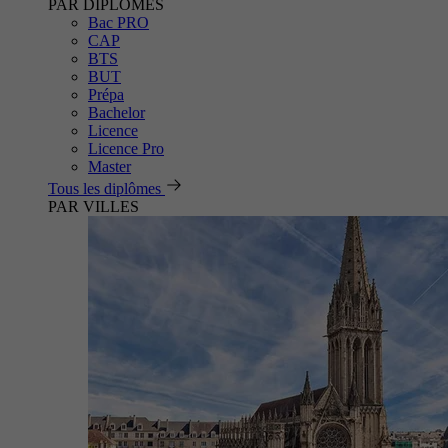
PAR DIPLÔMES
Bac PRO
CAP
BTS
BUT
Prépa
Bachelor
Licence
Licence Pro
Master
Tous les diplômes
PAR VILLES