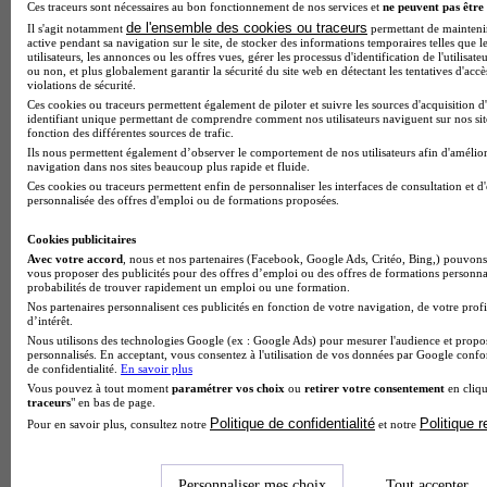
Ces traceurs sont nécessaires au bon fonctionnement de nos services et
ne peuvent pas être 
de l'ensemble des cookies ou traceurs
Il s'agit notamment
permettant de maintenir 
active pendant sa navigation sur le site, de stocker des informations temporaires telles que l
utilisateurs, les annonces ou les offres vues, gérer les processus d'identification de l'utilisateu
ou non, et plus globalement garantir la sécurité du site web en détectant les tentatives d'acc
violations de sécurité.
Ces cookies ou traceurs permettent également de piloter et suivre les sources d'acquisition d
identifiant unique permettant de comprendre comment nos utilisateurs naviguent sur nos site
fonction des différentes sources de trafic.
Ils nous permettent également d’observer le comportement de nos utilisateurs afin d'amélior
navigation dans nos sites beaucoup plus rapide et fluide.
Ces cookies ou traceurs permettent enfin de personnaliser les interfaces de consultation et d
Note de 2 sur 5
personnalisée des offres d'emploi ou de formations proposées.
Cookies publicitaires
Avec votre accord
, nous et nos partenaires (Facebook, Google Ads, Critéo, Bing,) pouvons 
vous proposer des publicités pour des offres d’emploi ou des offres de formations personna
probabilités de trouver rapidement un emploi ou une formation.
Nos partenaires personnalisent ces publicités en fonction de votre navigation, de votre profi
d’intérêt.
Nous utilisons des technologies Google (ex : Google Ads) pour mesurer l'audience et propos
personnalisés. En acceptant, vous consentez à l'utilisation de vos données par Google conf
de confidentialité.
En savoir plus
Vous pouvez à tout moment
paramétrer vos choix
ou
retirer votre consentement
en cliqu
traceurs
" en bas de page.
Politique de confidentialité
Politique 
Pour en savoir plus, consultez notre
et notre
Personnaliser mes choix
Tout accepter