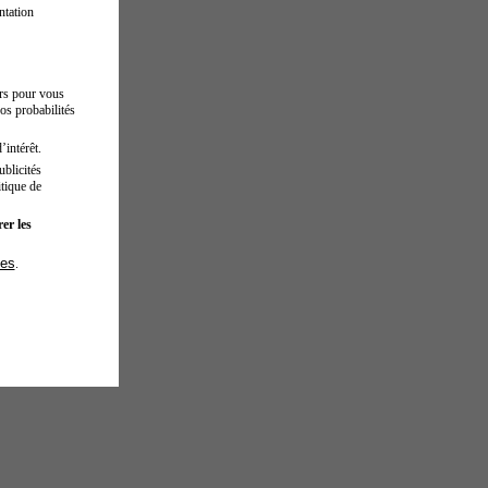
ntation
urs pour vous
os probabilités
’intérêt.
blicités
tique de
er les
ies
.