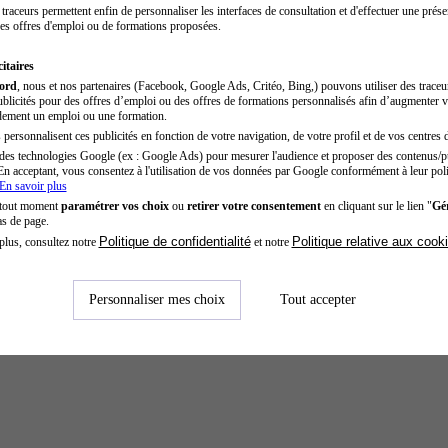
traceurs permettent enfin de personnaliser les interfaces de consultation et d'effectuer une prése
es offres d'emploi ou de formations proposées.
itaires
cord
, nous et nos partenaires (Facebook, Google Ads, Critéo, Bing,) pouvons utiliser des trace
blicités pour des offres d’emploi ou des offres de formations personnalisés afin d’augmenter v
dement un emploi ou une formation.
personnalisent ces publicités en fonction de votre navigation, de votre profil et de vos centres d
des technologies Google (ex : Google Ads) pour mesurer l'audience et proposer des contenus/pu
En acceptant, vous consentez à l'utilisation de vos données par Google conformément à leur poli
En savoir plus
 tout moment
paramétrer vos choix
ou
retirer votre consentement
en cliquant sur le lien "
Gér
as de page.
Politique de confidentialité
Politique relative aux cook
plus, consultez notre
et notre
Personnaliser mes choix
Tout accepter