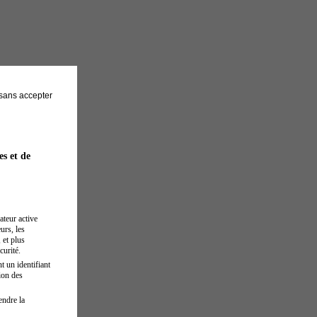
sans accepter
es et de
ateur active
urs, les
 et plus
curité.
t un identifiant
ion des
endre la