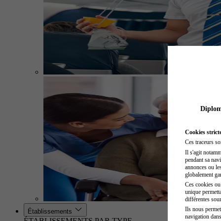
Diplome
Cookies strict
Ces traceurs so
Il s'agit notam
pendant sa navig
annonces ou les 
globalement gara
Ces cookies ou t
unique permetta
différentes sour
Ils nous permet
Établissements
navigation dans
ÉTABLISSEMENTS PAR TYPE