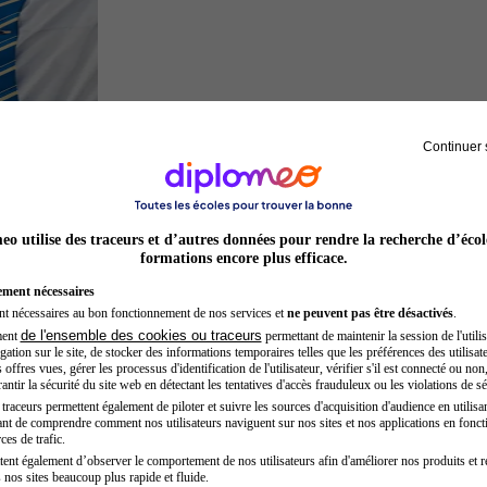
Continuer 
Hôtesse de l'air steward
o utilise des traceurs et d’autres données pour rendre la recherche d’écol
formations encore plus efficace.
ement nécessaires
nt nécessaires au bon fonctionnement de nos services et
ne peuvent pas être désactivés
.
de l'ensemble des cookies ou traceurs
ment
permettant de maintenir la session de l'utilis
ation sur le site, de stocker des informations temporaires telles que les préférences des utilisate
offres vues, gérer les processus d'identification de l'utilisateur, vérifier s'il est connecté ou non,
ntir la sécurité du site web en détectant les tentatives d'accès frauduleux ou les violations de sé
raceurs permettent également de piloter et suivre les sources d'acquisition d'audience en utilisan
nt de comprendre comment nos utilisateurs naviguent sur nos sites et nos applications en fonct
Sage-femme
ces de trafic.
tent également d’observer le comportement de nos utilisateurs afin d'améliorer nos produits et r
 nos sites beaucoup plus rapide et fluide.