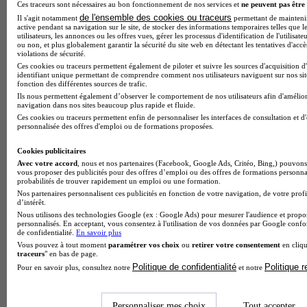
Ces traceurs sont nécessaires au bon fonctionnement de nos services et
ne peuvent pas être 
de l'ensemble des cookies ou traceurs
Il s'agit notamment
permettant de maintenir 
active pendant sa navigation sur le site, de stocker des informations temporaires telles que l
utilisateurs, les annonces ou les offres vues, gérer les processus d'identification de l'utilisateu
ou non, et plus globalement garantir la sécurité du site web en détectant les tentatives d'acc
violations de sécurité.
Ces cookies ou traceurs permettent également de piloter et suivre les sources d'acquisition d
identifiant unique permettant de comprendre comment nos utilisateurs naviguent sur nos site
fonction des différentes sources de trafic.
Ils nous permettent également d’observer le comportement de nos utilisateurs afin d'amélior
navigation dans nos sites beaucoup plus rapide et fluide.
Note de 1 sur 5
Ces cookies ou traceurs permettent enfin de personnaliser les interfaces de consultation et d
personnalisée des offres d'emploi ou de formations proposées.
Cookies publicitaires
Avec votre accord
, nous et nos partenaires (Facebook, Google Ads, Critéo, Bing,) pouvons 
vous proposer des publicités pour des offres d’emploi ou des offres de formations personna
probabilités de trouver rapidement un emploi ou une formation.
Nos partenaires personnalisent ces publicités en fonction de votre navigation, de votre profi
d’intérêt.
Nous utilisons des technologies Google (ex : Google Ads) pour mesurer l'audience et propos
personnalisés. En acceptant, vous consentez à l'utilisation de vos données par Google conf
de confidentialité.
En savoir plus
Vous pouvez à tout moment
paramétrer vos choix
ou
retirer votre consentement
en cliqu
traceurs
" en bas de page.
Politique de confidentialité
Politique 
Pour en savoir plus, consultez notre
et notre
Personnaliser mes choix
Tout accepter