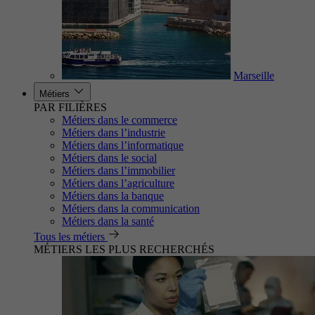
Marseille
Métiers
PAR FILIÈRES
Métiers dans le commerce
Métiers dans l’industrie
Métiers dans l’informatique
Métiers dans le social
Métiers dans l’immobilier
Métiers dans l’agriculture
Métiers dans la banque
Métiers dans la communication
Métiers dans la santé
Tous les métiers
MÉTIERS LES PLUS RECHERCHÉS