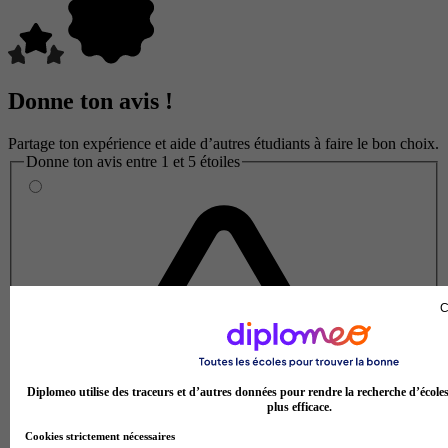
Donne ton avis !
Partage ton expérience et aide d’autres étudiants à faire le bon choix.
Donne ton avis entre 1 et 5 étoiles
C
Diplomeo utilise des traceurs et d’autres données pour rendre la recherche d’école
plus efficace.
Cookies strictement nécessaires