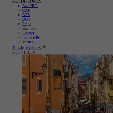
PAR DIPLÔMES
Bac PRO
CAP
BTS
BUT
Prépa
Bachelor
Licence
Licence Pro
Master
Tous les diplômes
PAR VILLES