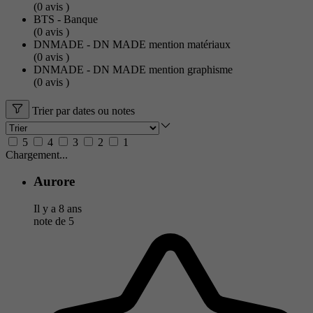
(0
avis
)
BTS - Banque
(0
avis
)
DNMADE - DN MADE mention matériaux
(0
avis
)
DNMADE - DN MADE mention graphisme
(0
avis
)
Trier par dates ou notes
5
4
3
2
1
Chargement...
Aurore
Il y a 8 ans
note de
5