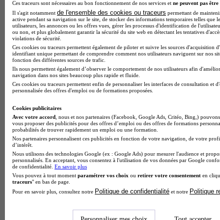
Ces traceurs sont nécessaires au bon fonctionnement de nos services et
ne peuvent pas être 
de l'ensemble des cookies ou traceurs
Il s'agit notamment
permettant de maintenir 
active pendant sa navigation sur le site, de stocker des informations temporaires telles que l
utilisateurs, les annonces ou les offres vues, gérer les processus d'identification de l'utilisateu
Note de 1 sur 5
ou non, et plus globalement garantir la sécurité du site web en détectant les tentatives d'acc
violations de sécurité.
Ces cookies ou traceurs permettent également de piloter et suivre les sources d'acquisition d
identifiant unique permettant de comprendre comment nos utilisateurs naviguent sur nos site
fonction des différentes sources de trafic.
Ils nous permettent également d’observer le comportement de nos utilisateurs afin d'amélior
navigation dans nos sites beaucoup plus rapide et fluide.
Ces cookies ou traceurs permettent enfin de personnaliser les interfaces de consultation et d
personnalisée des offres d'emploi ou de formations proposées.
Cookies publicitaires
Avec votre accord
, nous et nos partenaires (Facebook, Google Ads, Critéo, Bing,) pouvons 
vous proposer des publicités pour des offres d’emploi ou des offres de formations personna
probabilités de trouver rapidement un emploi ou une formation.
Nos partenaires personnalisent ces publicités en fonction de votre navigation, de votre profi
d’intérêt.
Nous utilisons des technologies Google (ex : Google Ads) pour mesurer l'audience et propos
personnalisés. En acceptant, vous consentez à l'utilisation de vos données par Google conf
de confidentialité.
En savoir plus
Vous pouvez à tout moment
paramétrer vos choix
ou
retirer votre consentement
en cliqu
traceurs
" en bas de page.
Politique de confidentialité
Politique 
Pour en savoir plus, consultez notre
et notre
Personnaliser mes choix
Tout accepter