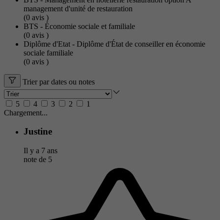
management d'unité de restauration
(0
avis
)
BTS - Économie sociale et familiale
(0
avis
)
Diplôme d'Etat - Diplôme d'État de conseiller en économie
sociale familiale
(0
avis
)
Trier par dates ou notes
5
4
3
2
1
Chargement...
Justine
Il y a 7 ans
note de
5