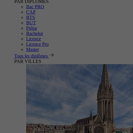
PAR DIPLÔMES
Bac PRO
CAP
BTS
BUT
Prépa
Bachelor
Licence
Licence Pro
Master
Tous les diplômes
PAR VILLES