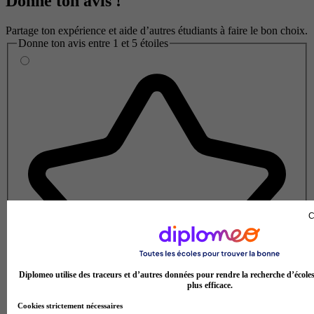
Donne ton avis !
Partage ton expérience et aide d’autres étudiants à faire le bon choix.
Donne ton avis entre 1 et 5 étoiles
C
Diplomeo utilise des traceurs et d’autres données pour rendre la recherche d’école
plus efficace.
Cookies strictement nécessaires