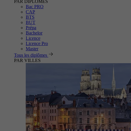
PAR DIPLÔMES
Bac PRO
CAP
BTS
BUT
Prépa
Bachelor
Licence
Licence Pro
Master
Tous les diplômes
PAR VILLES