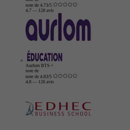
note de 4.73/5
4.7
—
128 avis
Aurlom BTS +
note de
note de 4.83/5
4.8
—
126 avis