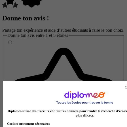
Donne ton avis !
Partage ton expérience et aide d’autres étudiants à faire le bon choix.
Donne ton avis entre 1 et 5 étoiles
C
Diplomeo utilise des traceurs et d’autres données pour rendre la recherche d’école
plus efficace.
Cookies strictement nécessaires