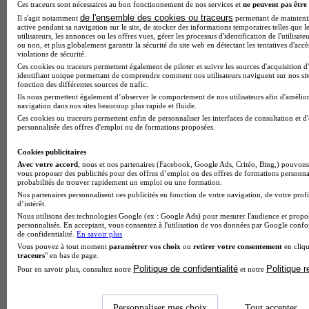
Ces traceurs sont nécessaires au bon fonctionnement de nos services et
ne peuvent pas être 
de l'ensemble des cookies ou traceurs
Il s'agit notamment
permettant de maintenir 
active pendant sa navigation sur le site, de stocker des informations temporaires telles que l
utilisateurs, les annonces ou les offres vues, gérer les processus d'identification de l'utilisateu
ou non, et plus globalement garantir la sécurité du site web en détectant les tentatives d'acc
violations de sécurité.
Ces cookies ou traceurs permettent également de piloter et suivre les sources d'acquisition d
identifiant unique permettant de comprendre comment nos utilisateurs naviguent sur nos site
fonction des différentes sources de trafic.
Note de 1 sur 5
Ils nous permettent également d’observer le comportement de nos utilisateurs afin d'amélior
navigation dans nos sites beaucoup plus rapide et fluide.
Ces cookies ou traceurs permettent enfin de personnaliser les interfaces de consultation et d
personnalisée des offres d'emploi ou de formations proposées.
Cookies publicitaires
Avec votre accord
, nous et nos partenaires (Facebook, Google Ads, Critéo, Bing,) pouvons 
vous proposer des publicités pour des offres d’emploi ou des offres de formations personna
probabilités de trouver rapidement un emploi ou une formation.
Nos partenaires personnalisent ces publicités en fonction de votre navigation, de votre profi
d’intérêt.
Nous utilisons des technologies Google (ex : Google Ads) pour mesurer l'audience et propos
personnalisés. En acceptant, vous consentez à l'utilisation de vos données par Google conf
de confidentialité.
En savoir plus
Vous pouvez à tout moment
paramétrer vos choix
ou
retirer votre consentement
en cliqu
traceurs
" en bas de page.
Politique de confidentialité
Politique 
Pour en savoir plus, consultez notre
et notre
Personnaliser mes choix
Tout accepter