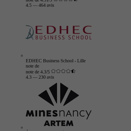
4.5
—
464 avis
EDHEC Business School - Lille
note de
note de 4.3/5
4.3
—
230 avis