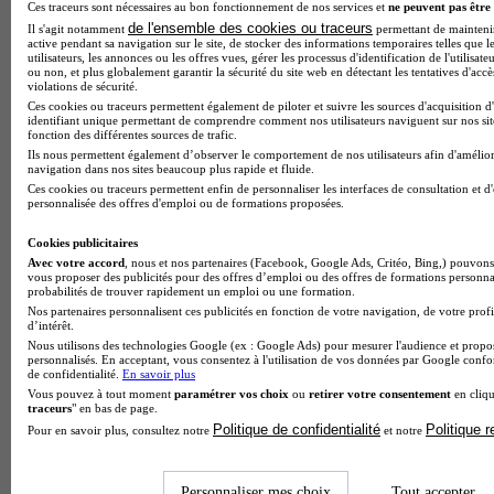
Ces traceurs sont nécessaires au bon fonctionnement de nos services et
ne peuvent pas être 
de l'ensemble des cookies ou traceurs
Il s'agit notamment
permettant de maintenir 
active pendant sa navigation sur le site, de stocker des informations temporaires telles que l
utilisateurs, les annonces ou les offres vues, gérer les processus d'identification de l'utilisateu
ou non, et plus globalement garantir la sécurité du site web en détectant les tentatives d'acc
violations de sécurité.
Note de 1 sur 5
Ces cookies ou traceurs permettent également de piloter et suivre les sources d'acquisition d
identifiant unique permettant de comprendre comment nos utilisateurs naviguent sur nos site
fonction des différentes sources de trafic.
Ils nous permettent également d’observer le comportement de nos utilisateurs afin d'amélior
navigation dans nos sites beaucoup plus rapide et fluide.
Ces cookies ou traceurs permettent enfin de personnaliser les interfaces de consultation et d
personnalisée des offres d'emploi ou de formations proposées.
Cookies publicitaires
Avec votre accord
, nous et nos partenaires (Facebook, Google Ads, Critéo, Bing,) pouvons 
vous proposer des publicités pour des offres d’emploi ou des offres de formations personna
probabilités de trouver rapidement un emploi ou une formation.
Nos partenaires personnalisent ces publicités en fonction de votre navigation, de votre profi
d’intérêt.
Nous utilisons des technologies Google (ex : Google Ads) pour mesurer l'audience et propos
personnalisés. En acceptant, vous consentez à l'utilisation de vos données par Google conf
de confidentialité.
En savoir plus
Vous pouvez à tout moment
paramétrer vos choix
ou
retirer votre consentement
en cliqu
traceurs
" en bas de page.
Politique de confidentialité
Politique 
Pour en savoir plus, consultez notre
et notre
Personnaliser mes choix
Tout accepter