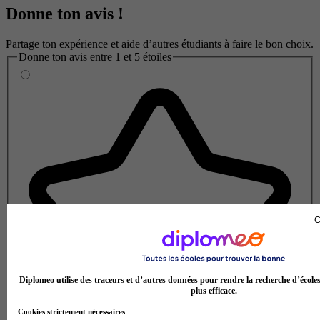
Donne ton avis !
Partage ton expérience et aide d’autres étudiants à faire le bon choix.
Donne ton avis entre 1 et 5 étoiles
C
Diplomeo utilise des traceurs et d’autres données pour rendre la recherche d’école
plus efficace.
Cookies strictement nécessaires