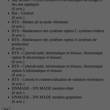
des arts appliqués
(0
avis
)
Bac - Général
(0
avis
)
BTS - Métiers de la mode vêtements
(0
avis
)
BTS - Maintenance des systèmes option C systèmes éoliens
(0
avis
)
BTS - Maintenance des systèmes option A systèmes de
production
(0
avis
)
BTS - Cybersécurité, informatique et réseaux, électronique
option B électronique et réseaux
(0
avis
)
BTS - Cybersécurité, informatique et réseaux, électronique
option A informatique et réseaux
(0
avis
)
BTS - Conseil et commercialisation de solutions techniques
(0
avis
)
DNMADE - DN MADE mention objet
(0
avis
)
DNMADE - DN MADE mention graphisme
(0
avis
)