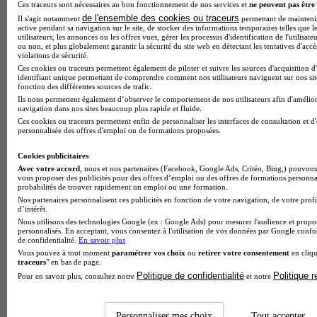
Ces traceurs sont nécessaires au bon fonctionnement de nos services et
ne peuvent pas être 
de l'ensemble des cookies ou traceurs
Il s'agit notamment
permettant de maintenir 
active pendant sa navigation sur le site, de stocker des informations temporaires telles que l
utilisateurs, les annonces ou les offres vues, gérer les processus d'identification de l'utilisateu
ou non, et plus globalement garantir la sécurité du site web en détectant les tentatives d'acc
violations de sécurité.
Ces cookies ou traceurs permettent également de piloter et suivre les sources d'acquisition d
identifiant unique permettant de comprendre comment nos utilisateurs naviguent sur nos site
fonction des différentes sources de trafic.
Ils nous permettent également d’observer le comportement de nos utilisateurs afin d'amélior
navigation dans nos sites beaucoup plus rapide et fluide.
Ces cookies ou traceurs permettent enfin de personnaliser les interfaces de consultation et d
personnalisée des offres d'emploi ou de formations proposées.
Cookies publicitaires
Avec votre accord
, nous et nos partenaires (Facebook, Google Ads, Critéo, Bing,) pouvons 
vous proposer des publicités pour des offres d’emploi ou des offres de formations personna
probabilités de trouver rapidement un emploi ou une formation.
Nos partenaires personnalisent ces publicités en fonction de votre navigation, de votre profi
d’intérêt.
Nous utilisons des technologies Google (ex : Google Ads) pour mesurer l'audience et propos
Note de 2 sur 5
personnalisés. En acceptant, vous consentez à l'utilisation de vos données par Google conf
de confidentialité.
En savoir plus
Vous pouvez à tout moment
paramétrer vos choix
ou
retirer votre consentement
en cliqu
traceurs
" en bas de page.
Politique de confidentialité
Politique 
Pour en savoir plus, consultez notre
et notre
Personnaliser mes choix
Tout accepter