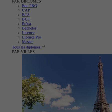
PAR DIPLÔMES
Bac PRO
CAP
BTS
BUT
Prépa
Bachelor
Licence
Licence Pro
Master
Tous les diplômes
PAR VILLES