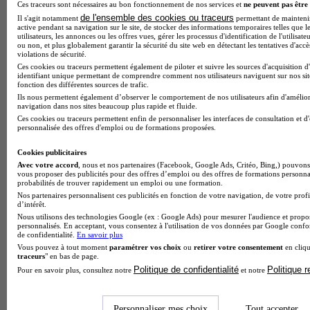
Ces traceurs sont nécessaires au bon fonctionnement de nos services et
ne peuvent pas être 
de l'ensemble des cookies ou traceurs
Il s'agit notamment
permettant de maintenir 
active pendant sa navigation sur le site, de stocker des informations temporaires telles que l
utilisateurs, les annonces ou les offres vues, gérer les processus d'identification de l'utilisateu
ou non, et plus globalement garantir la sécurité du site web en détectant les tentatives d'acc
violations de sécurité.
Ces cookies ou traceurs permettent également de piloter et suivre les sources d'acquisition d
identifiant unique permettant de comprendre comment nos utilisateurs naviguent sur nos site
fonction des différentes sources de trafic.
Ils nous permettent également d’observer le comportement de nos utilisateurs afin d'amélior
navigation dans nos sites beaucoup plus rapide et fluide.
Ces cookies ou traceurs permettent enfin de personnaliser les interfaces de consultation et d
personnalisée des offres d'emploi ou de formations proposées.
Cookies publicitaires
Avec votre accord
, nous et nos partenaires (Facebook, Google Ads, Critéo, Bing,) pouvons 
vous proposer des publicités pour des offres d’emploi ou des offres de formations personna
Note de 2 sur 5
probabilités de trouver rapidement un emploi ou une formation.
Nos partenaires personnalisent ces publicités en fonction de votre navigation, de votre profi
d’intérêt.
Nous utilisons des technologies Google (ex : Google Ads) pour mesurer l'audience et propos
personnalisés. En acceptant, vous consentez à l'utilisation de vos données par Google conf
de confidentialité.
En savoir plus
Vous pouvez à tout moment
paramétrer vos choix
ou
retirer votre consentement
en cliqu
traceurs
" en bas de page.
Politique de confidentialité
Politique 
Pour en savoir plus, consultez notre
et notre
Personnaliser mes choix
Tout accepter