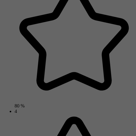
80 %
4