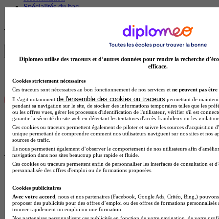
Spécialités du bac
Gérer son budget
Trouve ton diplôme en 1 min avec Diplomeo !
Trouver mon école
Diplomeo utilise des traceurs et d’autres données pour rendre la recherche d’éco
efficace.
Cookies strictement nécessaires
Ces traceurs sont nécessaires au bon fonctionnement de nos services et
ne peuvent pas être 
de l'ensemble des cookies ou traceurs
Il s'agit notamment
permettant de maintenir 
pendant sa navigation sur le site, de stocker des informations temporaires telles que les préf
ou les offres vues, gérer les processus d'identification de l'utilisateur, vérifier s'il est conn
garantir la sécurité du site web en détectant les tentatives d'accès frauduleux ou les violation
Ces cookies ou traceurs permettent également de piloter et suivre les sources d'acquisition d'
unique permettant de comprendre comment nos utilisateurs naviguent sur nos sites et nos ap
sources de trafic.
Ils nous permettent également d’observer le comportement de nos utilisateurs afin d'amélior
navigation dans nos sites beaucoup plus rapide et fluide.
Plus de contenus sur Salaires
Ces cookies ou traceurs permettent enfin de personnaliser les interfaces de consultation et d
personnalisée des offres d'emploi ou de formations proposées.
Cookies publicitaires
Avec votre accord
, nous et nos partenaires (Facebook, Google Ads, Critéo, Bing,) pouvons 
proposer des publicités pour des offres d’emploi ou des offres de formations personnalisés
trouver rapidement un emploi ou une formation.
Nos partenaires personnalisent ces publicités en fonction de votre navigation, de votre profil