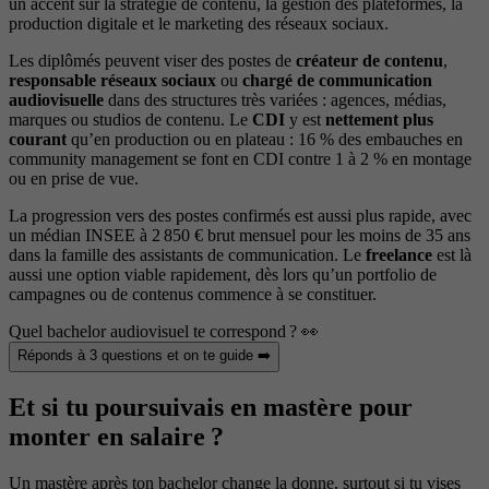
un accent sur la stratégie de contenu, la gestion des plateformes, la
production digitale et le marketing des réseaux sociaux.
Les diplômés peuvent viser des postes de
créateur de contenu
,
responsable réseaux sociaux
ou
chargé de communication
audiovisuelle
dans des structures très variées : agences, médias,
marques ou studios de contenu. Le
CDI
y est
nettement plus
courant
qu’en production ou en plateau : 16 % des embauches en
community management se font en CDI contre 1 à 2 % en montage
ou en prise de vue.
La progression vers des postes confirmés est aussi plus rapide, avec
un médian INSEE à 2 850 € brut mensuel pour les moins de 35 ans
dans la famille des assistants de communication. Le
freelance
est là
aussi une option viable rapidement, dès lors qu’un portfolio de
campagnes ou de contenus commence à se constituer.
Quel bachelor audiovisuel te correspond ? 👀
Réponds à 3 questions et on te guide ➡️
Et si tu poursuivais en mastère pour
monter en salaire ?
Un mastère après ton bachelor change la donne, surtout si tu vises