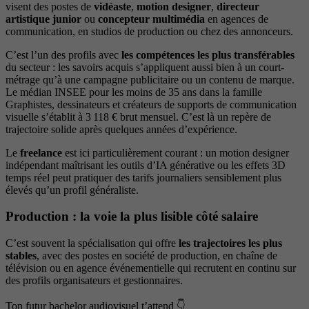
visent des postes de
vidéaste
,
motion designer
,
directeur
artistique junior
ou
concepteur multimédia
en agences de
communication, en studios de production ou chez des annonceurs.
C’est l’un des profils avec
les compétences les plus transférables
du secteur : les savoirs acquis s’appliquent aussi bien à un court-
métrage qu’à une campagne publicitaire ou un contenu de marque.
Le médian INSEE pour les moins de 35 ans dans la famille
Graphistes, dessinateurs et créateurs de supports de communication
visuelle s’établit à 3 118 € brut mensuel. C’est là un repère de
trajectoire solide après quelques années d’expérience.
Le
freelance
est ici particulièrement courant : un motion designer
indépendant maîtrisant les outils d’IA générative ou les effets 3D
temps réel peut pratiquer des tarifs journaliers sensiblement plus
élevés qu’un profil généraliste.
Production : la voie la plus lisible côté salaire
C’est souvent la spécialisation qui offre
les trajectoires les plus
stables
, avec des postes en société de production, en chaîne de
télévision ou en agence événementielle qui recrutent en continu sur
des profils organisateurs et gestionnaires.
Ton futur bachelor audiovisuel t’attend 👇