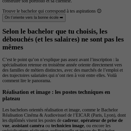
construire son portfolio et sa clientèle.
Trouve le bachelor qui correspond à tes aspirations 😊
On t’oriente vers la bonne école ➡️
Selon le bachelor que tu choisis, les
débouchés (et les salaires) ne sont pas les
mêmes
C’est le point qu’on n’explique pas assez avant l’inscription : la
spécialisation retenue en troisième année oriente directement vers
des familles de métiers distinctes, avec des marchés de l’emploi et
des trajectoires salariales qui n’ont rien à voir entre elles. Voilà
comment lire le panorama.
Réalisation et image : les postes techniques en
plateau
Les bachelors orientés réalisation et image, comme le Bachelor
Réalisation Cinéma & Audiovisuel de l’EICAR (Paris, Lyon), dont
les diplômés visent les postes de
cadreur
,
opérateur de prise de
vue
,
assistant caméra
ou
technicien image
, ou encore les
spécialisations réalisation audiovisuelle et image du Bachelor