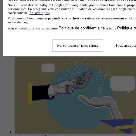
Nous utilisons des technologies Google (ex : Google Ads) pour mesurer l'audience et propos
personnalisés. En acceptant, vous consentez à l'utilisation de vos données par Google conf
confidentialité.
En savoir plus
Vous pouvez à tout moment
paramétrer vos choix
ou
retirer votre consentement
en cliqu
en bas de page.
Politique de confidentialité
Politique 
Pour en savoir plus, consultez notre
et notre
Personnaliser mes choix
Tout accept
Quels sont les métiers du sport les mieux payés ?