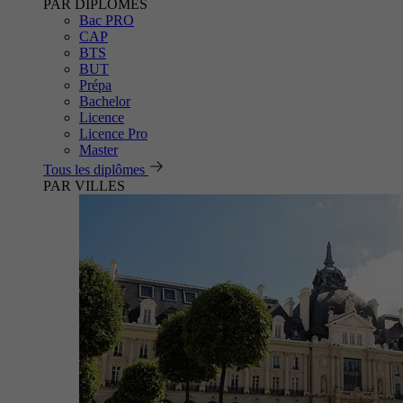
PAR DIPLÔMES
Bac PRO
CAP
BTS
BUT
Prépa
Bachelor
Licence
Licence Pro
Master
Tous les diplômes
PAR VILLES