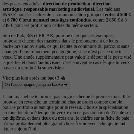
des postes encadrés :
direction de production
,
direction
artistique
,
responsable marketing audiovisuel
. Les médians
INSEE pour les cadres de la communication grimpent
entre 4 500 €
et 6 700 € brut mensuel tous âges confondus
, contre 2 850 € à 3
249 € pour les profils non-cadres du même secteur.
Sup de Pub, 3iS et EICAR, pour ne citer que ces exemples,
proposent chacun des mastères dans le prolongement de leurs
bachelors audiovisuels, ce qui facilite la continuité du parcours sans
changer d’environnement pédagogique, si ce n’est pas ce que tu
veux. Une année supplémentaire peut valoir le détour si le poste visé
la justifie, et dans l’audiovisuel, c’est souvent le cas dès que tu veux
passer du terrain à la supervision.
Vise plus loin après ton bac+3 🚀
On t’accompagne jusqu’au bac+5 ➡️
L’audiovisuel ne te promet pas un gros chèque le premier mois. Il te
propose en revanche un terrain où chaque projet compte double :
pour le portfolio autant que pour le réseau. Choisis ta spécialisation
en fonction du métier que tu veux exercer, pas du nom de l’école sur
ton diplôme, et dans deux ou trois ans, le chiffre sur ta fiche de paie
n’aura probablement plus grand-chose à voir avec celui qui te fait
tiquer aujourd’hui.