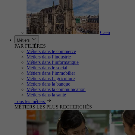
Caen
Métiers
PAR FILIÈRES
Métiers dans le commerce
Métiers dans l’industrie
Métiers dans l’informatique
Métiers dans le social
Métiers dans l’immobilier
Métiers dans l’agriculture
Métiers dans la banque
Métiers dans la communication
Métiers dans la santé
Tous les métiers
MÉTIERS LES PLUS RECHERCHÉS