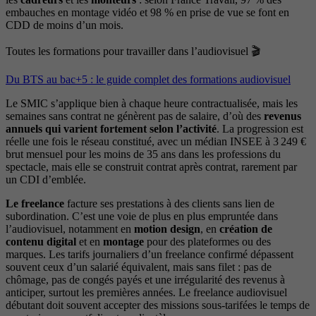
embauches en montage vidéo et 98 % en prise de vue se font en
CDD de moins d’un mois.
Toutes les formations pour travailler dans l’audiovisuel 🎬
Du BTS au bac+5 : le guide complet des formations audiovisuel
Le SMIC s’applique bien à chaque heure contractualisée, mais les
semaines sans contrat ne génèrent pas de salaire, d’où des
revenus
annuels qui varient fortement selon l’activité
. La progression est
réelle une fois le réseau constitué, avec un médian INSEE à 3 249 €
brut mensuel pour les moins de 35 ans dans les professions du
spectacle, mais elle se construit contrat après contrat, rarement par
un CDI d’emblée.
Le freelance
facture ses prestations à des clients sans lien de
subordination. C’est une voie de plus en plus empruntée dans
l’audiovisuel, notamment en
motion design
, en
création de
contenu digital
et en
montage
pour des plateformes ou des
marques. Les tarifs journaliers d’un freelance confirmé dépassent
souvent ceux d’un salarié équivalent, mais sans filet : pas de
chômage, pas de congés payés et une irrégularité des revenus à
anticiper, surtout les premières années. Le freelance audiovisuel
débutant doit souvent accepter des missions sous-tarifées le temps de