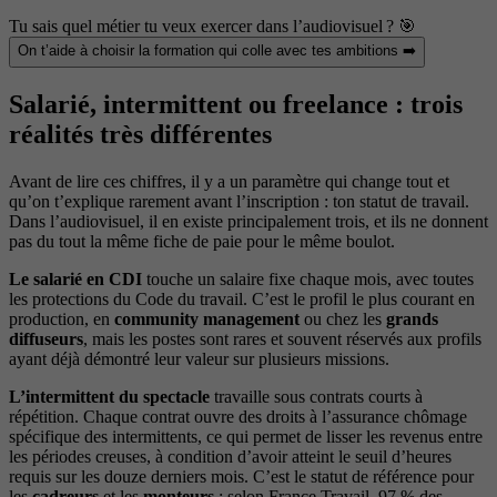
Tu sais quel métier tu veux exercer dans l’audiovisuel ? 🎯
On t’aide à choisir la formation qui colle avec tes ambitions ➡️
Salarié, intermittent ou freelance : trois
réalités très différentes
Avant de lire ces chiffres, il y a un paramètre qui change tout et
qu’on t’explique rarement avant l’inscription : ton statut de travail.
Dans l’audiovisuel, il en existe principalement trois, et ils ne donnent
pas du tout la même fiche de paie pour le même boulot.
Le salarié en CDI
touche un salaire fixe chaque mois, avec toutes
les protections du Code du travail. C’est le profil le plus courant en
production, en
community management
ou chez les
grands
diffuseurs
, mais les postes sont rares et souvent réservés aux profils
ayant déjà démontré leur valeur sur plusieurs missions.
L’intermittent du spectacle
travaille sous contrats courts à
répétition. Chaque contrat ouvre des droits à l’assurance chômage
spécifique des intermittents, ce qui permet de lisser les revenus entre
les périodes creuses, à condition d’avoir atteint le seuil d’heures
requis sur les douze derniers mois. C’est le statut de référence pour
les
cadreurs
et les
monteurs
: selon France Travail, 97 % des