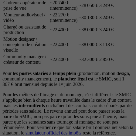
Cadreur / opérateur de
~20 740 €
~28 050 €
3 249 €
prise de vue
(intermittence)
Monteur audiovisuel /
~22 270 €
~30 130 €
3 249 €
vidéo
(intermittence)
Chargé ou assistant de
~22 400 €
~38 000 €
3 249 €
production
Motion designer /
concepteur de création
~22 400 €
~38 000 €
3 118 €
visuelle
Community manager /
~22 400 €
~32 300 €
2 850 €
créateur de contenu
Pour les
postes salariés à temps plein
(production, motion design,
community management), le
plancher légal
est le
SMIC
, soit 1
867 € brut mensuel depuis le 1ᵉʳ juin 2026.
Pour les métiers de l’image et du montage, c’est différent : le SMIC
s’applique bien à chaque heure travaillée dans le cadre d’un contrat,
mais les
intermittents
enchaînent des contrats courts séparés par des
périodes sans salaire. Le revenu annuel peut donc passer sous la
barre du SMIC, non pas parce qu’on les sous-paie à l’heure, mais
parce que les semaines sans tournage ni montage ne sont pas
rémunérées. Pour vérifier ce que ton salaire brut donnera net selon ta
situation, le
simulateur officiel des impôts
reste la référence.