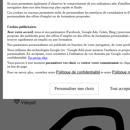
Ils nous permettent également d’observer le comportement de nos utilisateurs afin d'amélior
navigation dans nos sites beaucoup plus rapide et fluide.
Ces cookies ou traceurs permettent enfin de personnaliser les interfaces de consultation et d
personnalisée des offres d'emploi ou de formations proposées.
Cookies publicitaires
Avec votre accord
, nous et nos partenaires (Facebook, Google Ads, Critéo, Bing,) pouvons 
proposer des publicités pour des offres d’emploi ou des offres de formations personnalisés
trouver rapidement un emploi ou une formation.
Nos partenaires personnalisent ces publicités en fonction de votre navigation, de votre profil
Nous utilisons des technologies Google (ex : Google Ads) pour mesurer l'audience et propos
personnalisés. En acceptant, vous consentez à l'utilisation de vos données par Google conf
confidentialité.
En savoir plus
Vous pouvez à tout moment
paramétrer vos choix
ou
retirer votre consentement
en cliqu
en bas de page.
Politique de confidentialité
Politique 
Pour en savoir plus, consultez notre
et notre
Efrei - Paris
4.5
Personnaliser mes choix
Tout accept
29 avis
Villejuif