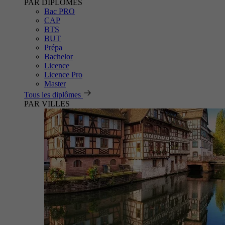
PAR DIPLÔMES
Bac PRO
CAP
BTS
BUT
Prépa
Bachelor
Licence
Licence Pro
Master
Tous les diplômes
PAR VILLES