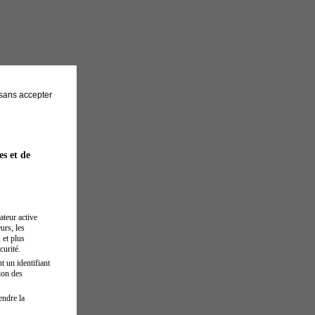
sans accepter
es et de
ateur active
urs, les
 et plus
curité.
t un identifiant
ion des
endre la