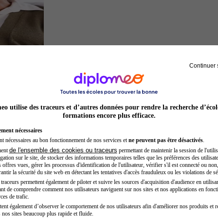
Continuer 
Sage-femme
o utilise des traceurs et d’autres données pour rendre la recherche d’écol
formations encore plus efficace.
ement nécessaires
nt nécessaires au bon fonctionnement de nos services et
ne peuvent pas être désactivés
.
de l'ensemble des cookies ou traceurs
ment
permettant de maintenir la session de l'utilis
ation sur le site, de stocker des informations temporaires telles que les préférences des utilisate
offres vues, gérer les processus d'identification de l'utilisateur, vérifier s'il est connecté ou non,
ntir la sécurité du site web en détectant les tentatives d'accès frauduleux ou les violations de sé
raceurs permettent également de piloter et suivre les sources d'acquisition d'audience en utilisan
nt de comprendre comment nos utilisateurs naviguent sur nos sites et nos applications en fonct
Développeur web
ces de trafic.
tent également d’observer le comportement de nos utilisateurs afin d'améliorer nos produits et r
 nos sites beaucoup plus rapide et fluide.