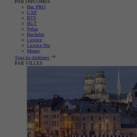
PAR DIPLÔMES
Bac PRO
CAP
BTS
BUT
Prépa
Bachelor
Licence
Licence Pro
Master
Tous les diplômes
PAR VILLES