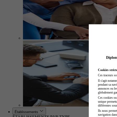
Diplome
Cookies strict
Ces traceurs so
Il s'agit notam
pendant sa navig
annonces ou les 
globalement gara
Ces cookies ou t
unique permetta
différentes sour
Ils nous permet
Établissements
navigation dans
ÉTABLISSEMENTS PAR TYPE