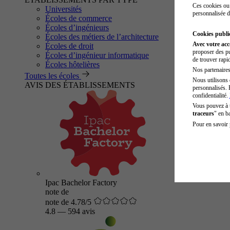
Ces cookies ou 
Universités
personnalisée d
Écoles de commerce
Écoles d’ingénieurs
Cookies public
Écoles des métiers de l’architecture
Avec votre ac
Écoles de droit
proposer des pu
Écoles d’ingénieur informatique
de trouver rapi
Écoles hôtelières
Nos partenaires 
Toutes les écoles
Nous utilisons 
AVIS DES ÉTABLISSEMENTS
personnalisés. 
confidentialité.
Vous pouvez à
traceurs
" en b
Pour en savoir 
Ipac Bachelor Factory
note de
note de 4.78/5
4.8
—
594 avis