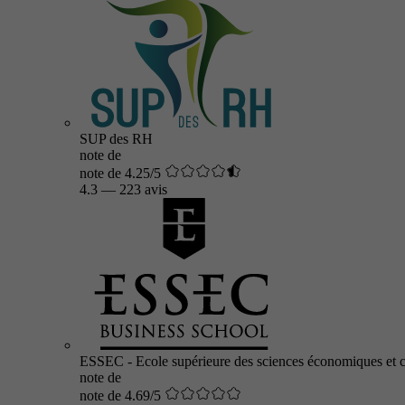
SUP des RH
note de
note de 4.25/5
4.3
—
223 avis
ESSEC - Ecole supérieure des sciences économiques et 
note de
note de 4.69/5