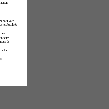
ntation
urs pour vous
os probabilités
’intérêt.
blicités
tique de
er les
ies
.