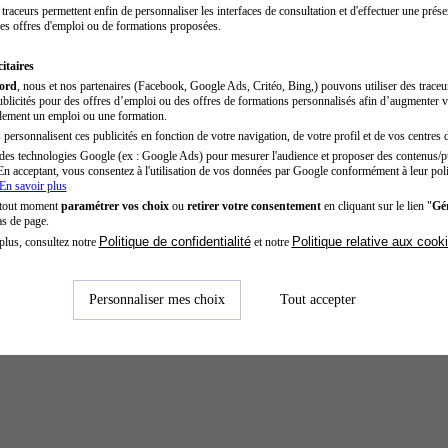
traceurs permettent enfin de personnaliser les interfaces de consultation et d'effectuer une prése
es offres d'emploi ou de formations proposées.
itaires
cord
, nous et nos partenaires (Facebook, Google Ads, Critéo, Bing,) pouvons utiliser des trace
blicités pour des offres d’emploi ou des offres de formations personnalisés afin d’augmenter v
dement un emploi ou une formation.
personnalisent ces publicités en fonction de votre navigation, de votre profil et de vos centres d
des technologies Google (ex : Google Ads) pour mesurer l'audience et proposer des contenus/pu
En acceptant, vous consentez à l'utilisation de vos données par Google conformément à leur poli
En savoir plus
 tout moment
paramétrer vos choix
ou
retirer votre consentement
en cliquant sur le lien "
Gér
as de page.
Politique de confidentialité
Politique relative aux cook
plus, consultez notre
et notre
Personnaliser mes choix
Tout accepter