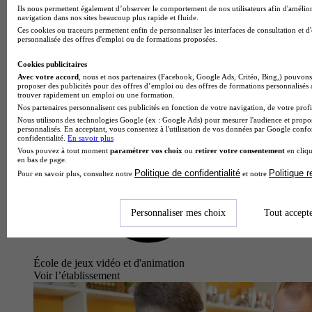
Ils nous permettent également d’observer le comportement de nos utilisateurs afin d'amélior
navigation dans nos sites beaucoup plus rapide et fluide.
Ces cookies ou traceurs permettent enfin de personnaliser les interfaces de consultation et d
personnalisée des offres d'emploi ou de formations proposées.
Cookies publicitaires
Avec votre accord
, nous et nos partenaires (Facebook, Google Ads, Critéo, Bing,) pouvons 
proposer des publicités pour des offres d’emploi ou des offres de formations personnalisés
trouver rapidement un emploi ou une formation.
Nos partenaires personnalisent ces publicités en fonction de votre navigation, de votre profil
Nous utilisons des technologies Google (ex : Google Ads) pour mesurer l'audience et propos
personnalisés. En acceptant, vous consentez à l'utilisation de vos données par Google conf
confidentialité.
En savoir plus
Vous pouvez à tout moment
paramétrer vos choix
ou
retirer votre consentement
en cliqu
en bas de page.
Politique de confidentialité
Politique 
Pour en savoir plus, consultez notre
et notre
Personnaliser mes choix
Tout accept
École de jeux vidéo et d'animation
Voir l’établissement