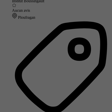
Institut Boussingault
Aucun avis
Ploufragan