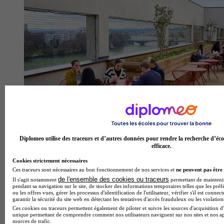
Diplomeo utilise des traceurs et d’autres données pour rendre la recherche d’éco
efficace.
Bellecour École, école de design, d’animation et de jeu vidéo
Cookies strictement nécessaires
- Lyon
Ces traceurs sont nécessaires au bon fonctionnement de nos services et
ne peuvent pas être 
4.6
de l'ensemble des cookies ou traceurs
Il s'agit notamment
permettant de maintenir 
pendant sa navigation sur le site, de stocker des informations temporaires telles que les préf
42 avis
ou les offres vues, gérer les processus d'identification de l'utilisateur, vérifier s'il est conn
garantir la sécurité du site web en détectant les tentatives d'accès frauduleux ou les violation
Lyon
Ces cookies ou traceurs permettent également de piloter et suivre les sources d'acquisition d'
unique permettant de comprendre comment nos utilisateurs naviguent sur nos sites et nos ap
sources de trafic.