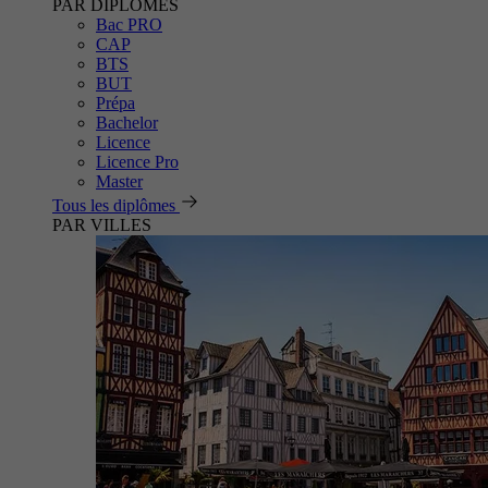
PAR DIPLÔMES
Bac PRO
CAP
BTS
BUT
Prépa
Bachelor
Licence
Licence Pro
Master
Tous les diplômes
PAR VILLES