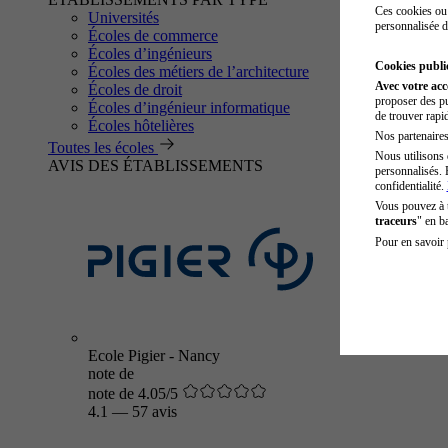
Ces cookies ou 
Universités
personnalisée d
Écoles de commerce
Écoles d’ingénieurs
Cookies public
Écoles des métiers de l’architecture
Avec votre ac
Écoles de droit
proposer des pu
Écoles d’ingénieur informatique
de trouver rapi
Écoles hôtelières
Nos partenaires 
Toutes les écoles
Nous utilisons 
AVIS DES ÉTABLISSEMENTS
personnalisés. 
confidentialité.
Vous pouvez à
traceurs
" en b
Pour en savoir 
Ecole Pigier - Nancy
note de
note de 4.05/5
4.1
—
57 avis