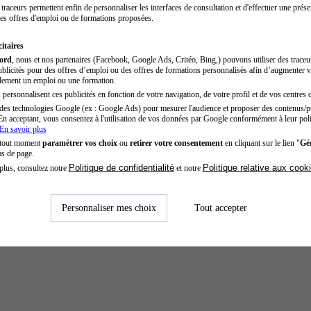
traceurs permettent enfin de personnaliser les interfaces de consultation et d'effectuer une prése
es offres d'emploi ou de formations proposées.
itaires
cord
, nous et nos partenaires (Facebook, Google Ads, Critéo, Bing,) pouvons utiliser des trace
blicités pour des offres d’emploi ou des offres de formations personnalisés afin d’augmenter v
dement un emploi ou une formation.
personnalisent ces publicités en fonction de votre navigation, de votre profil et de vos centres d
des technologies Google (ex : Google Ads) pour mesurer l'audience et proposer des contenus/pu
En acceptant, vous consentez à l'utilisation de vos données par Google conformément à leur poli
En savoir plus
 tout moment
paramétrer vos choix
ou
retirer votre consentement
en cliquant sur le lien "
Gér
as de page.
Politique de confidentialité
Politique relative aux cook
plus, consultez notre
et notre
Personnaliser mes choix
Tout accepter