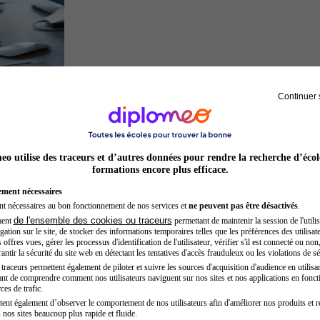
Continuer 
Développeur web
o utilise des traceurs et d’autres données pour rendre la recherche d’écol
formations encore plus efficace.
ement nécessaires
nt nécessaires au bon fonctionnement de nos services et
ne peuvent pas être désactivés
.
de l'ensemble des cookies ou traceurs
ment
permettant de maintenir la session de l'utilis
ation sur le site, de stocker des informations temporaires telles que les préférences des utilisate
offres vues, gérer les processus d'identification de l'utilisateur, vérifier s'il est connecté ou non,
ntir la sécurité du site web en détectant les tentatives d'accès frauduleux ou les violations de sé
raceurs permettent également de piloter et suivre les sources d'acquisition d'audience en utilisan
nt de comprendre comment nos utilisateurs naviguent sur nos sites et nos applications en fonct
Secrétaire médicale
ces de trafic.
tent également d’observer le comportement de nos utilisateurs afin d'améliorer nos produits et r
 nos sites beaucoup plus rapide et fluide.