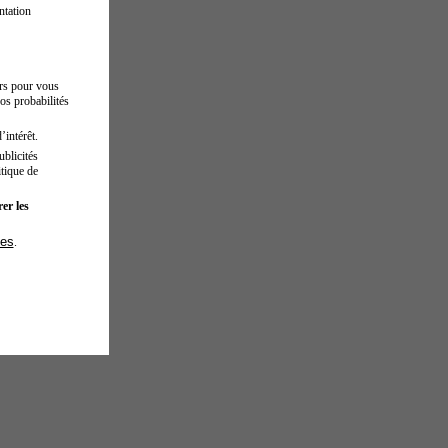
ntation
urs pour vous
os probabilités
’intérêt.
blicités
tique de
er les
ies
.