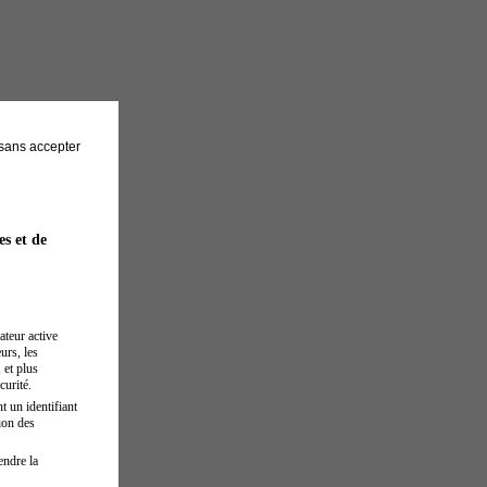
sans accepter
es et de
ateur active
urs, les
 et plus
curité.
t un identifiant
ion des
endre la