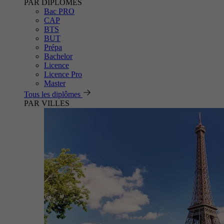
PAR DIPLÔMES
Bac PRO
CAP
BTS
BUT
Prépa
Bachelor
Licence
Licence Pro
Master
Tous les diplômes
PAR VILLES