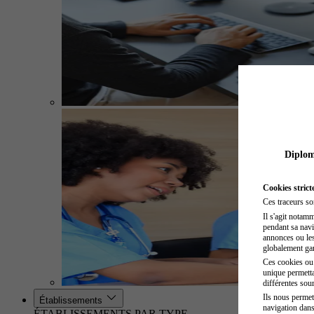
Diplome
Cookies strict
Ces traceurs so
Il s'agit notam
pendant sa navig
annonces ou les 
globalement gara
Ces cookies ou t
unique permetta
différentes sour
Ils nous permet
Établissements
navigation dans
ÉTABLISSEMENTS PAR TYPE