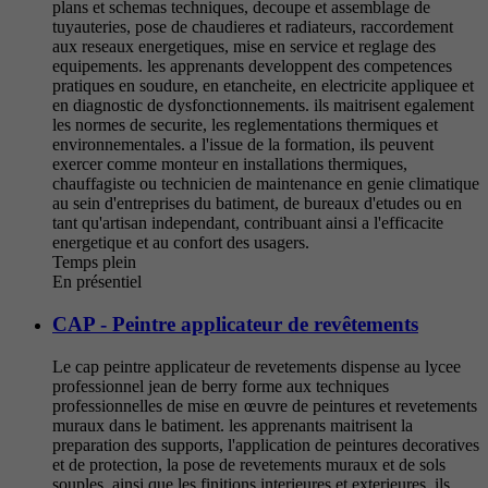
plans et schemas techniques, decoupe et assemblage de
tuyauteries, pose de chaudieres et radiateurs, raccordement
aux reseaux energetiques, mise en service et reglage des
equipements. les apprenants developpent des competences
pratiques en soudure, en etancheite, en electricite appliquee et
en diagnostic de dysfonctionnements. ils maitrisent egalement
les normes de securite, les reglementations thermiques et
environnementales. a l'issue de la formation, ils peuvent
exercer comme monteur en installations thermiques,
chauffagiste ou technicien de maintenance en genie climatique
au sein d'entreprises du batiment, de bureaux d'etudes ou en
tant qu'artisan independant, contribuant ainsi a l'efficacite
energetique et au confort des usagers.
Temps plein
En présentiel
CAP - Peintre applicateur de revêtements
Le cap peintre applicateur de revetements dispense au lycee
professionnel jean de berry forme aux techniques
professionnelles de mise en œuvre de peintures et revetements
muraux dans le batiment. les apprenants maitrisent la
preparation des supports, l'application de peintures decoratives
et de protection, la pose de revetements muraux et de sols
souples, ainsi que les finitions interieures et exterieures. ils