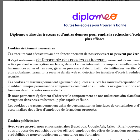
developpent des competences en lecture de plans, en
organisation de chantier, en respect des normes de securite et
en utilisation des outils et materiaux specifiques au metier. la
formation integre egalement les techniques de ravalement de
facades et les procedes d'isolation thermique par l'exterieur. a
l'issue du parcours, les diplomes peuvent exercer comme
Diplomeo utilise des traceurs et d’autres données pour rendre la recherche d’écol
peintres en batiment, applicateurs de revetements ou facadiers
plus efficace.
au sein d'entreprises artisanales, de pme du secteur de la
Cookies strictement nécessaires
construction ou poursuivre vers un bp peintre applicateur de
Ces traceurs sont nécessaires au bon fonctionnement de nos services et
ne peuvent pas être 
revetements pour evoluer vers des fonctions d'encadrement de
de l'ensemble des cookies ou traceurs
chantier.
Il s'agit notamment
permettant de maintenir 
active pendant sa navigation sur le site, de stocker des informations temporaires telles que le
Temps plein
les annonces ou les offres vues, gérer les processus d'identification de l'utilisateur, vérifier s
En présentiel
plus globalement garantir la sécurité du site web en détectant les tentatives d'accès fraudule
sécurité.
Ces cookies ou traceurs permettent également de piloter et suivre les sources d'acquisition d
Les avis sur Lycée professionnel Jean de
identifiant unique permettant de comprendre comment nos utilisateurs naviguent sur nos site
fonction des différentes sources de trafic.
Berry
Ils nous permettent également d’observer le comportement de nos utilisateurs afin d'amélior
navigation dans nos sites beaucoup plus rapide et fluide.
Ces cookies ou traceurs permettent enfin de personnaliser les interfaces de consultation et d
personnalisée des offres d'emploi ou de formations proposées.
Cookies publicitaires
Avec votre accord
, nous et nos partenaires (Facebook, Google Ads, Critéo, Bing,) pouvons 
vous proposer des publicités pour des offres d’emploi ou des offres de formations personna
probabilités de trouver rapidement un emploi ou une formation.