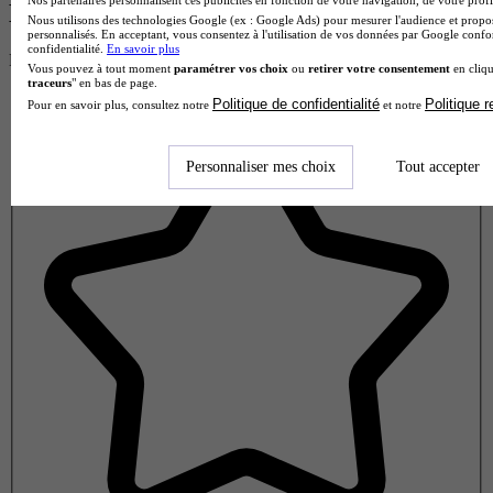
Nos partenaires personnalisent ces publicités en fonction de votre navigation, de votre profil
Donne ton avis !
Nous utilisons des technologies Google (ex : Google Ads) pour mesurer l'audience et propos
personnalisés. En acceptant, vous consentez à l'utilisation de vos données par Google conf
confidentialité.
En savoir plus
Partage ton expérience et aide d’autres étudiants à faire le bon choix.
Vous pouvez à tout moment
paramétrer vos choix
ou
retirer votre consentement
en cliqu
Donne ton avis entre 1 et 5 étoiles
traceurs
" en bas de page.
Politique de confidentialité
Politique 
Pour en savoir plus, consultez notre
et notre
Personnaliser mes choix
Tout accepter