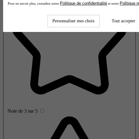
Politique de confidentialité
Politique 
Pour en savoir plus, consultez notre
et notre
Personnaliser mes choix
Tout accepter
Note de 3 sur 5