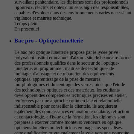
surveillant penitentiaire. les diplomes sont des professionnels
rigoureux, reactifs et dotes d'un sens aigu des responsabilites,
capables d'evoluer dans des environnements varies necessitant
vigilance et maitrise technique.
Temps plein
En présentiel
Bac pro - Optique lunetterie
Le bac pro optique lunetterie propose par le lycee prive
polyvalent institut emmanuel d'alzon - site de beaucaire forme
des professionnels qualifies dans le secteur de l'optique-
lunetterie. au programme : maitrise des techniques de
montage, d'ajustage et de reparation des equipements
optiques, apprentissage de la prise de mesures
morphologiques et du centrage des verres, ainsi que l'etude
des technologies optiques et des materiaux. les etudiants
developpent des competences techniques precises en atelier,
renforcees par une approche commerciale et relationnelle
indispensable pour conseiller la clientele. ils acquierent
egalement des connaissances en anatomie oculaire, refraction
et contactologie. a l'issue de la formation, les diplomes sont
prepares a exercer comme monteurs-vendeurs en optique,
opticiens-lunetiers ou techniciens en magasins specialises.
cette qualification ouvre egalement la voie vers une poursuite