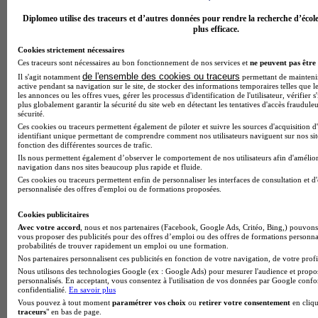
Diplomeo utilise des traceurs et d’autres données pour rendre la recherche d’écol
plus efficace.
Cookies strictement nécessaires
Ces traceurs sont nécessaires au bon fonctionnement de nos services et
ne peuvent pas être 
de l'ensemble des cookies ou traceurs
Il s'agit notamment
permettant de maintenir 
active pendant sa navigation sur le site, de stocker des informations temporaires telles que le
les annonces ou les offres vues, gérer les processus d'identification de l'utilisateur, vérifier s
plus globalement garantir la sécurité du site web en détectant les tentatives d'accès fraudule
sécurité.
Ces cookies ou traceurs permettent également de piloter et suivre les sources d'acquisition d
identifiant unique permettant de comprendre comment nos utilisateurs naviguent sur nos site
fonction des différentes sources de trafic.
Ils nous permettent également d’observer le comportement de nos utilisateurs afin d'amélior
navigation dans nos sites beaucoup plus rapide et fluide.
Ces cookies ou traceurs permettent enfin de personnaliser les interfaces de consultation et d
personnalisée des offres d'emploi ou de formations proposées.
Cookies publicitaires
Avec votre accord
, nous et nos partenaires (Facebook, Google Ads, Critéo, Bing,) pouvons 
vous proposer des publicités pour des offres d’emploi ou des offres de formations personna
probabilités de trouver rapidement un emploi ou une formation.
Nos partenaires personnalisent ces publicités en fonction de votre navigation, de votre profil
Note de 2 sur 5
Nous utilisons des technologies Google (ex : Google Ads) pour mesurer l'audience et propos
personnalisés. En acceptant, vous consentez à l'utilisation de vos données par Google conf
confidentialité.
En savoir plus
Vous pouvez à tout moment
paramétrer vos choix
ou
retirer votre consentement
en cliqu
traceurs
" en bas de page.