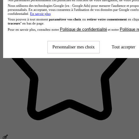
Nos partenaires personnalisent ces publicités en fonction de votre navigation, de votre profil
Nous utilisons des technologies Google (ex : Google Ads) pour mesurer l'audience et propos
personnalisés. En acceptant, vous consentez à l'utilisation de vos données par Google conf
confidentialité.
En savoir plus
Vous pouvez à tout moment
paramétrer vos choix
ou
retirer votre consentement
en cliqu
traceurs
" en bas de page.
Politique de confidentialité
Politique 
Pour en savoir plus, consultez notre
et notre
Personnaliser mes choix
Tout accepter