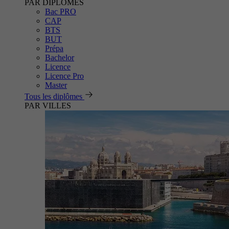
PAR DIPLÔMES
Bac PRO
CAP
BTS
BUT
Prépa
Bachelor
Licence
Licence Pro
Master
Tous les diplômes
PAR VILLES