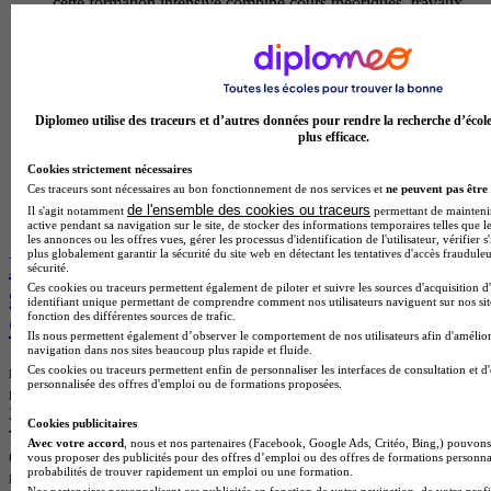
cette formation intensive combine cours theoriques, travaux
pratiques en laboratoire et preparation methodique aux
concours d'entree des grandes ecoles. les diplomes integrent
prioritairement les ecoles nationales veterinaires, les ecoles
d'ingenieurs en agronomie, agroalimentaire et
biotechnologies, ou les ecoles normales superieures. cette voie
d'excellence forme des futurs veterinaires, ingenieurs
Diplomeo utilise des traceurs et d’autres données pour rendre la recherche d’écol
plus efficace.
agronomes, chercheurs en sciences du vivant et cadres
techniques dans les secteurs de l'environnement, de
Cookies strictement nécessaires
l'agroalimentaire et des biotechnologies medicales.
Ces traceurs sont nécessaires au bon fonctionnement de nos services et
ne peuvent pas être 
Temps plein
de l'ensemble des cookies ou traceurs
Il s'agit notamment
permettant de maintenir 
En présentiel
active pendant sa navigation sur le site, de stocker des informations temporaires telles que le
les annonces ou les offres vues, gérer les processus d'identification de l'utilisateur, vérifier s
plus globalement garantir la sécurité du site web en détectant les tentatives d'accès fraudule
Les avis sur Lycée d'enseignement
sécurité.
Ces cookies ou traceurs permettent également de piloter et suivre les sources d'acquisition d
général et technologique agricole le
identifiant unique permettant de comprendre comment nos utilisateurs naviguent sur nos site
fonction des différentes sources de trafic.
Chesnoy
Ils nous permettent également d’observer le comportement de nos utilisateurs afin d'amélior
navigation dans nos sites beaucoup plus rapide et fluide.
Ces cookies ou traceurs permettent enfin de personnaliser les interfaces de consultation et d
note de
4.5
personnalisée des offres d'emploi ou de formations proposées.
note de 4.5/5
2 avis
Cookies publicitaires
Avec votre accord
, nous et nos partenaires (Facebook, Google Ads, Critéo, Bing,) pouvons 
COURS
vous proposer des publicités pour des offres d’emploi ou des offres de formations personna
probabilités de trouver rapidement un emploi ou une formation.
note de
4