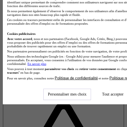
identifiant unique permettant de comprendre comment nos utilisateurs naviguent sur nos site
fonction des différentes sources de trafic.
Ils nous permettent également d’observer le comportement de nos utilisateurs afin d'amélior
navigation dans nos sites beaucoup plus rapide et fluide.
Ces cookies ou traceurs permettent enfin de personnaliser les interfaces de consultation et d
personnalisée des offres d'emploi ou de formations proposées.
Cookies publicitaires
Avec votre accord
, nous et nos partenaires (Facebook, Google Ads, Critéo, Bing,) pouvons 
vous proposer des publicités pour des offres d’emploi ou des offres de formations personna
probabilités de trouver rapidement un emploi ou une formation.
Nos partenaires personnalisent ces publicités en fonction de votre navigation, de votre profil
Nous utilisons des technologies Google (ex : Google Ads) pour mesurer l'audience et propos
personnalisés. En acceptant, vous consentez à l'utilisation de vos données par Google conf
confidentialité.
En savoir plus
Vous pouvez à tout moment
paramétrer vos choix
ou
retirer votre consentement
en cliqu
traceurs
" en bas de page.
Politique de confidentialité
Politique 
Pour en savoir plus, consultez notre
et notre
Personnaliser mes choix
Tout accepter
Note de 2 sur 5