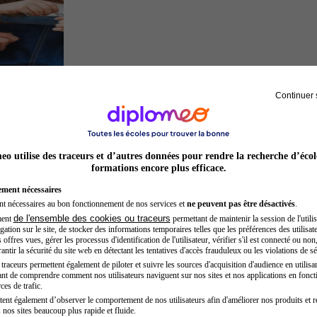
Continuer 
Auxiliaire de puériculture
o utilise des traceurs et d’autres données pour rendre la recherche d’écol
formations encore plus efficace.
ement nécessaires
nt nécessaires au bon fonctionnement de nos services et
ne peuvent pas être désactivés
.
de l'ensemble des cookies ou traceurs
ment
permettant de maintenir la session de l'utilis
ation sur le site, de stocker des informations temporaires telles que les préférences des utilisate
offres vues, gérer les processus d'identification de l'utilisateur, vérifier s'il est connecté ou non,
ntir la sécurité du site web en détectant les tentatives d'accès frauduleux ou les violations de sé
raceurs permettent également de piloter et suivre les sources d'acquisition d'audience en utilisan
nt de comprendre comment nos utilisateurs naviguent sur nos sites et nos applications en fonct
Hôtesse de l'air steward
ces de trafic.
tent également d’observer le comportement de nos utilisateurs afin d'améliorer nos produits et r
 nos sites beaucoup plus rapide et fluide.