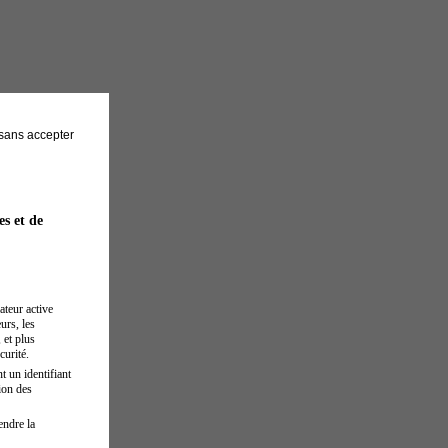
sans accepter
es et de
ateur active
urs, les
 et plus
curité.
t un identifiant
ion des
endre la