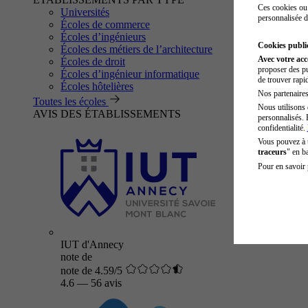
Ces cookies ou 
Universités
personnalisée d
Écoles de commerce
Écoles d’ingénieurs
Cookies public
Écoles des métiers de l’architecture
Avec votre ac
Écoles de droit
proposer des pu
Écoles d’ingénieur informatique
de trouver rapi
Écoles hôtelières
Nos partenaires 
Toutes les écoles
Nous utilisons 
AVIS DES ÉTABLISSEMENTS
personnalisés. 
confidentialité.
Vous pouvez à
traceurs
" en b
Pour en savoir 
IUT d'Annecy
note de
note de 4.59/5
4.6
—
56 avis