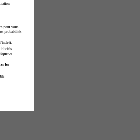
ntation
urs pour vous
os probabilités
’intérêt.
blicités
tique de
er les
ies
.