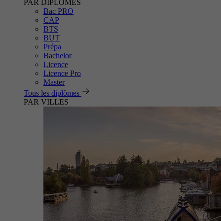
PAR DIPLÔMES
Bac PRO
CAP
BTS
BUT
Prépa
Bachelor
Licence
Licence Pro
Master
Tous les diplômes
PAR VILLES