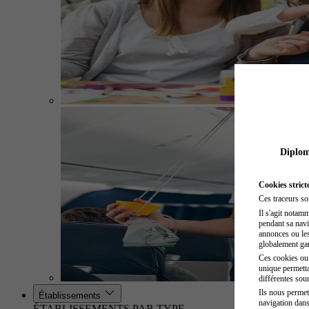
Diplome
Cookies strict
Ces traceurs so
Il s'agit notam
pendant sa navig
annonces ou les 
globalement gara
Ces cookies ou t
unique permetta
différentes sour
Ils nous permet
Établissements
navigation dans
ÉTABLISSEMENTS PAR TYPE