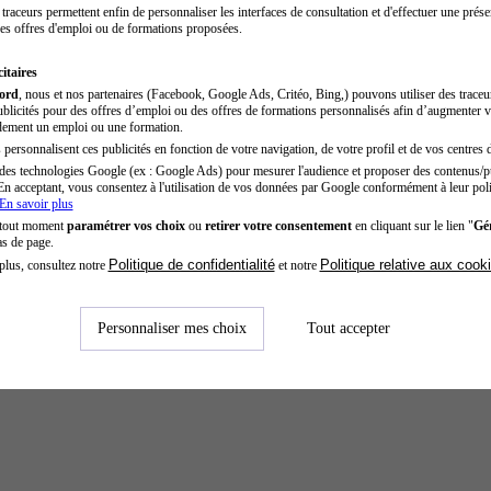
traceurs permettent enfin de personnaliser les interfaces de consultation et d'effectuer une prése
es offres d'emploi ou de formations proposées.
itaires
cord
, nous et nos partenaires (Facebook, Google Ads, Critéo, Bing,) pouvons utiliser des trace
blicités pour des offres d’emploi ou des offres de formations personnalisés afin d’augmenter v
dement un emploi ou une formation.
personnalisent ces publicités en fonction de votre navigation, de votre profil et de vos centres d
des technologies Google (ex : Google Ads) pour mesurer l'audience et proposer des contenus/pu
En acceptant, vous consentez à l'utilisation de vos données par Google conformément à leur poli
En savoir plus
 tout moment
paramétrer vos choix
ou
retirer votre consentement
en cliquant sur le lien "
Gér
as de page.
Politique de confidentialité
Politique relative aux cook
plus, consultez notre
et notre
Personnaliser mes choix
Tout accepter