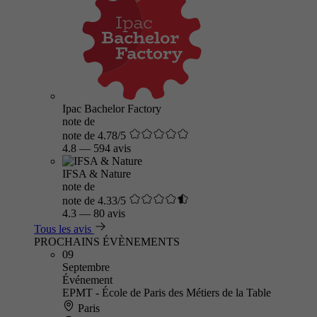
Ipac Bachelor Factory
note de
note de 4.78/5
4.8
—
594 avis
IFSA & Nature
note de
note de 4.33/5
4.3
—
80 avis
Tous les avis
PROCHAINS ÉVÈNEMENTS
09
Septembre
Événement
EPMT - École de Paris des Métiers de la Table
Paris