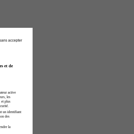
sans accepter
es et de
ateur active
urs, les
 et plus
curité.
t un identifiant
ion des
endre la