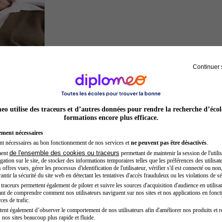
Continuer 
Sage-femme
o utilise des traceurs et d’autres données pour rendre la recherche d’écol
formations encore plus efficace.
ement nécessaires
nt nécessaires au bon fonctionnement de nos services et
ne peuvent pas être désactivés
.
de l'ensemble des cookies ou traceurs
ment
permettant de maintenir la session de l'utilis
ation sur le site, de stocker des informations temporaires telles que les préférences des utilisate
offres vues, gérer les processus d'identification de l'utilisateur, vérifier s'il est connecté ou non,
ntir la sécurité du site web en détectant les tentatives d'accès frauduleux ou les violations de sé
raceurs permettent également de piloter et suivre les sources d'acquisition d'audience en utilisan
nt de comprendre comment nos utilisateurs naviguent sur nos sites et nos applications en fonct
Entrepreneur
ces de trafic.
tent également d’observer le comportement de nos utilisateurs afin d'améliorer nos produits et r
 nos sites beaucoup plus rapide et fluide.