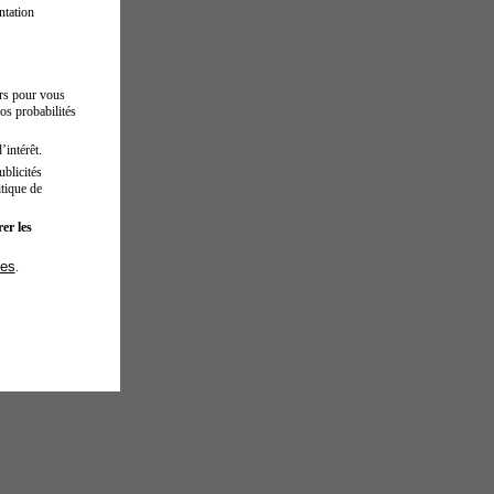
ntation
urs pour vous
os probabilités
’intérêt.
blicités
tique de
er les
ies
.