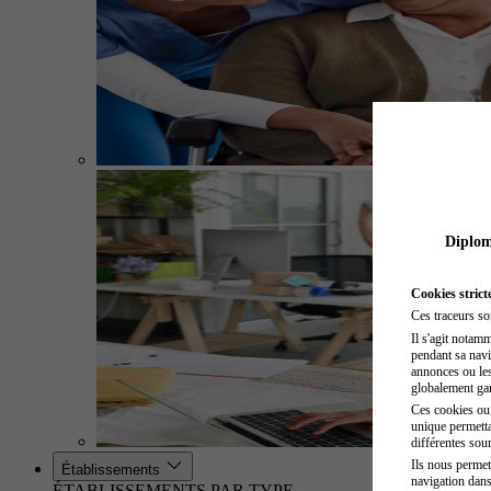
Diplome
Cookies strict
Ces traceurs so
Il s'agit notam
pendant sa navig
annonces ou les 
globalement gara
Ces cookies ou t
unique permetta
différentes sour
Ils nous permet
Établissements
navigation dans
ÉTABLISSEMENTS PAR TYPE