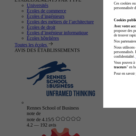
Ces cookies ou 
Universités
personnalisée d
Écoles de commerce
Écoles d’ingénieurs
Cookies public
Écoles des métiers de l’architecture
Avec votre ac
Écoles de droit
proposer des pu
Écoles d’ingénieur informatique
de trouver rapi
Écoles hôtelières
Nos partenaires 
Toutes les écoles
Nous utilisons 
AVIS DES ÉTABLISSEMENTS
personnalisés. 
confidentialité.
Vous pouvez à
traceurs
" en b
Pour en savoir 
Rennes School of Business
note de
note de 4.15/5
4.2
—
192 avis