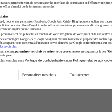
traceurs permettent enfin de personnaliser les interfaces de consultation et d'effectuer une prése
es offres d'emploi ou de formations proposées.
itaires
cord
, nous et nos partenaires (Facebook, Google Ads, Critéo, Bing,) pouvons utiliser des trace
blicités pour des offres d’emploi ou des offres de formations personnalisés afin d’augmenter v
dement un emploi ou une formation.
personnalisent ces publicités en fonction de votre navigation, de votre profil et de vos centres d
des technologies Google (ex : Google Ads) pour mesurer l'audience et proposer des contenus/pu
En acceptant, vous consentez à l'utilisation de vos données par Google conformément à leur poli
En savoir plus
 tout moment
paramétrer vos choix
ou
retirer votre consentement
en cliquant sur le lien "
Gér
as de page.
Politique de confidentialité
Politique relative aux cook
plus, consultez notre
et notre
Personnaliser mes choix
Tout accepter