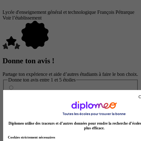
Lycée d'enseignement général et technologique François Pétrarque
Voir l’établissement
Donne ton avis !
Partage ton expérience et aide d’autres étudiants à faire le bon choix.
Donne ton avis entre 1 et 5 étoiles
C
Diplomeo utilise des traceurs et d’autres données pour rendre la recherche d’école
plus efficace.
Cookies strictement nécessaires