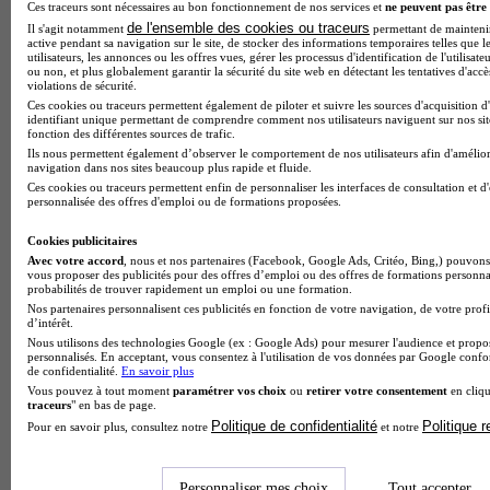
Ces traceurs sont nécessaires au bon fonctionnement de nos services et
ne peuvent pas être 
de l'ensemble des cookies ou traceurs
Il s'agit notamment
permettant de maintenir 
active pendant sa navigation sur le site, de stocker des informations temporaires telles que l
utilisateurs, les annonces ou les offres vues, gérer les processus d'identification de l'utilisateu
ou non, et plus globalement garantir la sécurité du site web en détectant les tentatives d'acc
violations de sécurité.
Ces cookies ou traceurs permettent également de piloter et suivre les sources d'acquisition d
identifiant unique permettant de comprendre comment nos utilisateurs naviguent sur nos site
fonction des différentes sources de trafic.
Ils nous permettent également d’observer le comportement de nos utilisateurs afin d'amélior
navigation dans nos sites beaucoup plus rapide et fluide.
Ces cookies ou traceurs permettent enfin de personnaliser les interfaces de consultation et d
personnalisée des offres d'emploi ou de formations proposées.
Cookies publicitaires
Avec votre accord
, nous et nos partenaires (Facebook, Google Ads, Critéo, Bing,) pouvons 
vous proposer des publicités pour des offres d’emploi ou des offres de formations personna
Note de 1 sur 5
probabilités de trouver rapidement un emploi ou une formation.
Nos partenaires personnalisent ces publicités en fonction de votre navigation, de votre profi
d’intérêt.
Nous utilisons des technologies Google (ex : Google Ads) pour mesurer l'audience et propos
personnalisés. En acceptant, vous consentez à l'utilisation de vos données par Google conf
de confidentialité.
En savoir plus
Vous pouvez à tout moment
paramétrer vos choix
ou
retirer votre consentement
en cliqu
traceurs
" en bas de page.
Politique de confidentialité
Politique 
Pour en savoir plus, consultez notre
et notre
Personnaliser mes choix
Tout accepter