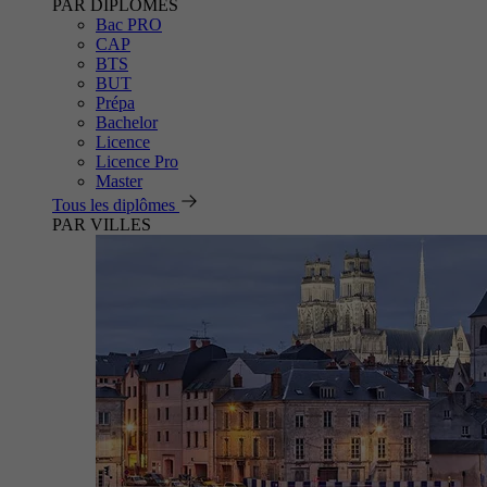
PAR DIPLÔMES
Bac PRO
CAP
BTS
BUT
Prépa
Bachelor
Licence
Licence Pro
Master
Tous les diplômes
PAR VILLES