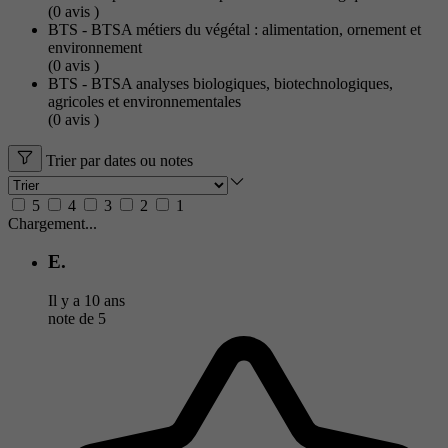
(0
avis
)
BTS - BTSA métiers du végétal : alimentation, ornement et
environnement
(0
avis
)
BTS - BTSA analyses biologiques, biotechnologiques,
agricoles et environnementales
(0
avis
)
Trier par dates ou notes
5
4
3
2
1
Chargement...
E.
Il y a 10 ans
note de
5