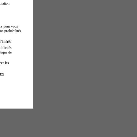
ntation
urs pour vous
os probabilités
’intérêt.
blicités
tique de
er les
ies
.