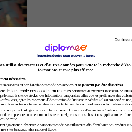
Continuer 
Inspecteur de police
o utilise des traceurs et d’autres données pour rendre la recherche d’écol
formations encore plus efficace.
ement nécessaires
nt nécessaires au bon fonctionnement de nos services et
ne peuvent pas être désactivés
.
de l'ensemble des cookies ou traceurs
ment
permettant de maintenir la session de l'utilis
ation sur le site, de stocker des informations temporaires telles que les préférences des utilisate
offres vues, gérer les processus d'identification de l'utilisateur, vérifier s'il est connecté ou non,
ntir la sécurité du site web en détectant les tentatives d'accès frauduleux ou les violations de sé
raceurs permettent également de piloter et suivre les sources d'acquisition d'audience en utilisan
nt de comprendre comment nos utilisateurs naviguent sur nos sites et nos applications en fonct
Sage-femme
ces de trafic.
tent également d’observer le comportement de nos utilisateurs afin d'améliorer nos produits et r
 nos sites beaucoup plus rapide et fluide.