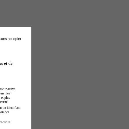
sans accepter
es et de
ateur active
urs, les
 et plus
curité.
t un identifiant
ion des
endre la