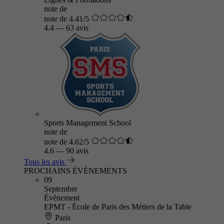
note de
note de 4.41/5
4.4
—
63 avis
Sports Management School
note de
note de 4.62/5
4.6
—
90 avis
Tous les avis
PROCHAINS ÉVÈNEMENTS
09
Septembre
Événement
EPMT - École de Paris des Métiers de la Table
Paris