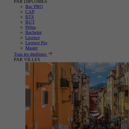
PAR DIPLÔMES
Bac PRO
CAP
BTS
BUT
Prépa
Bachelor
Licence
Licence Pro
Master
Tous les diplômes
PAR VILLES