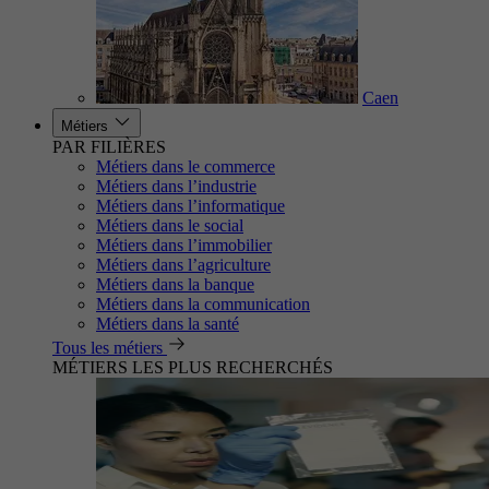
Caen
Métiers
PAR FILIÈRES
Métiers dans le commerce
Métiers dans l’industrie
Métiers dans l’informatique
Métiers dans le social
Métiers dans l’immobilier
Métiers dans l’agriculture
Métiers dans la banque
Métiers dans la communication
Métiers dans la santé
Tous les métiers
MÉTIERS LES PLUS RECHERCHÉS