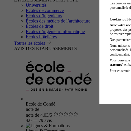
Ces cookies ou 
Universités
personnalisée d
Écoles de commerce
Écoles d’ingénieurs
Cookies public
Écoles des métiers de l’architecture
Avec votre ac
Écoles de droit
proposer des pu
Écoles d’ingénieur informatique
de trouver rapi
Écoles hôtelières
Nos partenaires 
Toutes les écoles
Nous utilisons 
AVIS DES ÉTABLISSEMENTS
personnalisés. 
confidentialité.
Vous pouvez à
traceurs
" en b
Pour en savoir 
Ecole de Condé
note de
note de 4.03/5
4.0
—
79 avis
Lignes & Formations