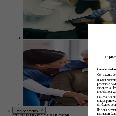
Diplome
Cookies strict
Ces traceurs so
Il s'agit notam
pendant sa navig
annonces ou les 
globalement gara
Ces cookies ou t
unique permetta
différentes sour
Ils nous permet
Établissements
navigation dans
ÉTABLISSEMENTS PAR TYPE