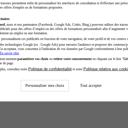
traceurs permettent enfin de personnaliser les interfaces de consultation et d'effectuer une prése
es offres d'emploi ou de formations proposées.
itaires
cord
, nous et nos partenaires (Facebook, Google Ads, Critéo, Bing,) pouvons utiliser des trace
blicités pour des offres d’emploi ou des offres de formations personnalisés afin d’augmenter v
dement un emploi ou une formation.
personnalisent ces publicités en fonction de votre navigation, de votre profil et de vos centres d
des technologies Google (ex : Google Ads) pour mesurer l'audience et proposer des contenus/pu
En acceptant, vous consentez à l'utilisation de vos données par Google conformément à leur poli
En savoir plus
 tout moment
paramétrer vos choix
ou
retirer votre consentement
en cliquant sur le lien "
Gér
as de page.
Politique de confidentialité
Politique relative aux cook
plus, consultez notre
et notre
Personnaliser mes choix
Tout accepter